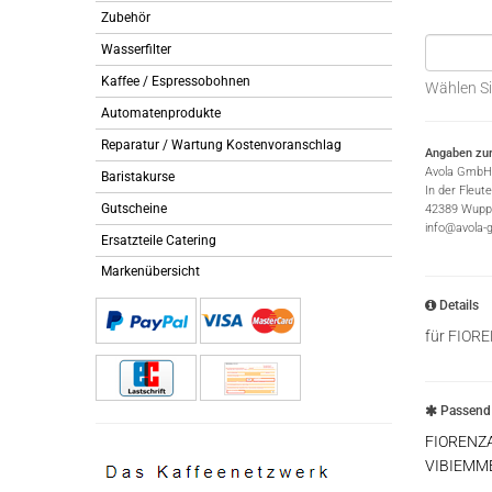
Zubehör
Wasserfilter
Kaffee / Espressobohnen
Wählen Si
Automatenprodukte
Reparatur / Wartung Kostenvoranschlag
Angaben zur
Avola GmbH
Baristakurse
In der Fleut
Gutscheine
42389 Wuppe
info@avola-
Ersatzteile Catering
Markenübersicht
Details
für FIOR
Passend 
FIORENZA
VIBIEMM