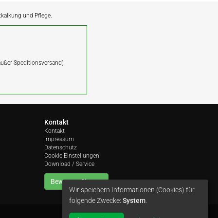
ntkalkung und Pflege.
(außer Speditionsversand)
Kontakt
Kontakt
Impressum
Datenschutz
Cookie-Einstellungen
Download / Service
Bewerten Sie uns
Wir speichern Informationen (Cookies) für
folgende Zwecke:
System
.