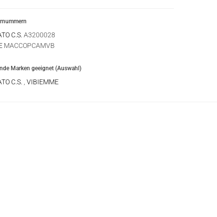
ernummern
TO C.S.
A3200028
E
MACCOPCAMVB
ende Marken geeignet (Auswahl)
TO C.S.
,
VIBIEMME