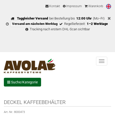
Kontakt
Impressum
Warenkorb
Taggleicher Versand
bei Bestellung bis
12:00 Uhr
(Mo–Fr)
Versand am nächsten Werktag
Regellieferzeit:
1–2 Werktage
Tracking nach erstem DHL-Scan sichtbar
Menu
Suche/Kategorie
DECKEL KAFFEEBEHÄLTER
Art.-Nr.:
8000473