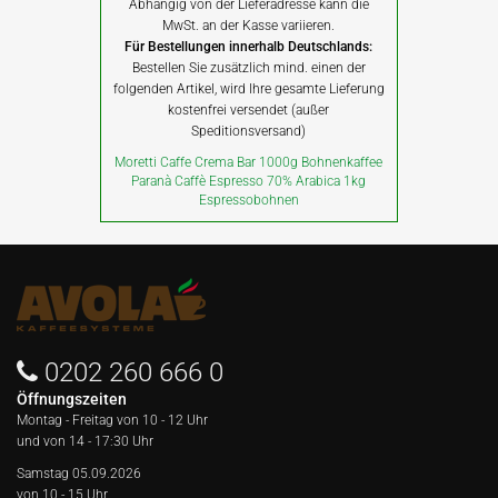
Abhängig von der Lieferadresse kann die
MwSt. an der Kasse variieren.
Für Bestellungen innerhalb Deutschlands:
Bestellen Sie zusätzlich mind. einen der
folgenden Artikel, wird Ihre gesamte Lieferung
kostenfrei versendet (außer
Speditionsversand)
Moretti Caffe Crema Bar 1000g Bohnenkaffee
Paranà Caffè Espresso 70% Arabica 1kg
Espressobohnen
0202 260 666 0
Öffnungszeiten
Montag - Freitag von
10 - 12 Uhr
und von 14 - 17:30 Uhr
Samstag 05.09.2026
von 10 - 15 Uhr