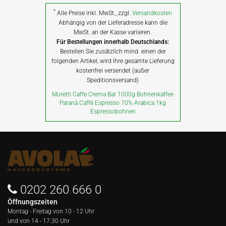
*
Alle Preise inkl. MwSt., zzgl.
Versandkosten
Abhängig von der Lieferadresse kann die
MwSt. an der Kasse variieren.
Für Bestellungen innerhalb Deutschlands:
Bestellen Sie zusätzlich mind. einen der
folgenden Artikel, wird Ihre gesamte Lieferung
kostenfrei versendet (außer
Speditionsversand)
Moretti Caffe Crema Bar 1000g Bohnenkaffee
Paranà Caffè Espresso 70% Arabica 1kg
Espressobohnen
0202 260 666 0
Öffnungszeiten
Montag - Freitag von
10 - 12 Uhr
und von 14 - 17:30 Uhr