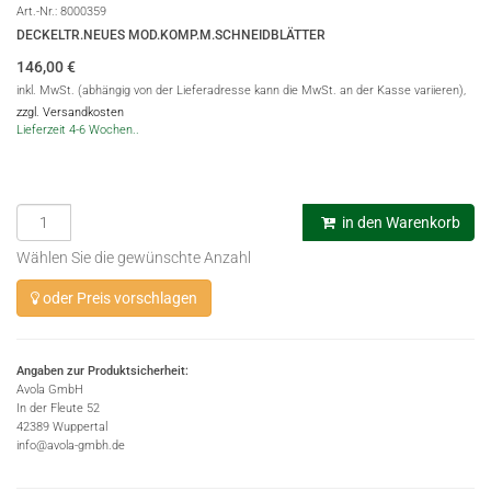
Art.-Nr.:
8000359
DECKELTR.NEUES MOD.KOMP.M.SCHNEIDBLÄTTER
146,00
€
inkl. MwSt. (abhängig von der Lieferadresse kann die MwSt. an der Kasse variieren),
zzgl. Versandkosten
Lieferzeit 4-6 Wochen..
in den Warenkorb
Wählen Sie die gewünschte Anzahl
oder Preis vorschlagen
Angaben zur Produktsicherheit:
Avola GmbH
In der Fleute 52
42389 Wuppertal
info@avola-gmbh.de