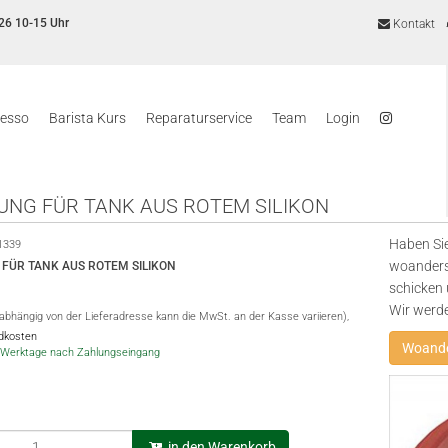
26 10-15 Uhr
Kontakt
resso
Barista Kurs
Reparaturservice
Team
Login
UNG FÜR TANK AUS ROTEM SILIKON
Haben Sie
1339
woanders
FÜR TANK AUS ROTEM SILIKON
schicken 
Wir werd
(abhängig von der Lieferadresse kann die MwSt. an der Kasse variieren),
ndkosten
Woande
-5 Werktage nach Zahlungseingang
in den Warenkorb