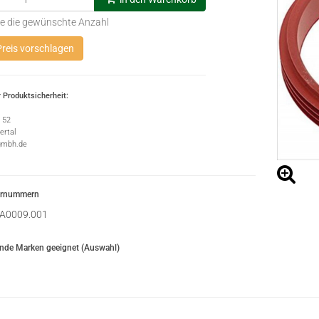
e die gewünschte Anzahl
reis vorschlagen
 Produktsicherheit:
e 52
rtal
gmbh.de
ernummern
A0009.001
ende Marken geeignet (Auswahl)