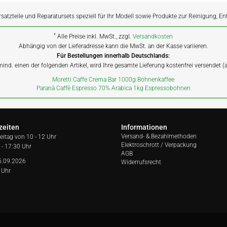
rsatzteile und Reparatursets speziell für Ihr Modell sowie Produkte zur Reinigung, E
*
Alle Preise inkl. MwSt., zzgl.
Versandkosten
Abhängig von der Lieferadresse kann die MwSt. an der Kasse variieren.
Für Bestellungen innerhalb Deutschlands:
 mind. einen der folgenden Artikel, wird Ihre gesamte Lieferung kostenfrei versendet 
Moretti Caffe Crema Bar 1000g Bohnenkaffee
Paranà Caffè Espresso 70% Arabica 1kg Espressobohnen
zeiten
Informationen
Versand- & Bezahlmethoden
reitag von
10 - 12 Uhr
Elektroschrott / Verpackung
 - 17:30 Uhr
AGB
5.09.2026
Widerrufsrecht
 Uhr