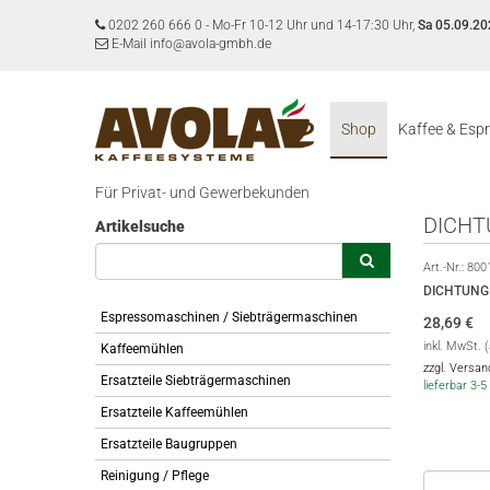
0202 260 666 0
-
Mo-Fr 10-12 Uhr und 14-17:30 Uhr,
Sa 05.09.20
E-Mail info@avola-gmbh.de
Shop
Kaffee & Esp
Für Privat- und Gewerbekunden
DICHT
Artikelsuche
Art.-Nr.:
800
DICHTUNG 
Espressomaschinen / Siebträgermaschinen
28,69
€
inkl. MwSt. 
Kaffeemühlen
zzgl. Versa
Ersatzteile Siebträgermaschinen
lieferbar 3
Ersatzteile Kaffeemühlen
Ersatzteile Baugruppen
Reinigung / Pflege