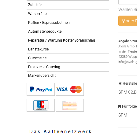
Zubehör
Wählen Si
Wasserfilter
oder P
Kaffee / Espressobohnen
Automatenprodukte
Reparatur / Wartung Kostenvoranschlag
Angaben zur
Avola GmbH
Baristakurse
In der Fleut
42389 Wuppe
Gutscheine
info@avola-
Ersatzteile Catering
Markenübersicht
Herstell
SPM
02.B
Für folg
SPM