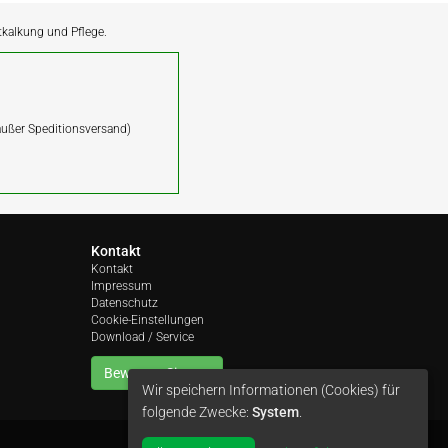
ntkalkung und Pflege.
(außer Speditionsversand)
Kontakt
Kontakt
Impressum
Datenschutz
Cookie-Einstellungen
Download / Service
Bewerten Sie uns
Wir speichern Informationen (Cookies) für
folgende Zwecke:
System
.