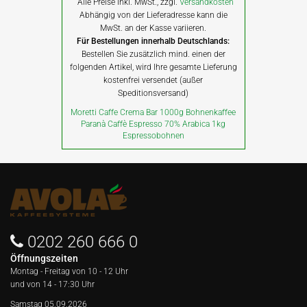
Alle Preise inkl. MwSt., zzgl.
Versandkosten
Abhängig von der Lieferadresse kann die
MwSt. an der Kasse variieren.
Für Bestellungen innerhalb Deutschlands:
Bestellen Sie zusätzlich mind. einen der
folgenden Artikel, wird Ihre gesamte Lieferung
kostenfrei versendet (außer
Speditionsversand)
Moretti Caffe Crema Bar 1000g Bohnenkaffee
Paranà Caffè Espresso 70% Arabica 1kg
Espressobohnen
0202 260 666 0
Öffnungszeiten
Montag - Freitag von
10 - 12 Uhr
und von 14 - 17:30 Uhr
Samstag 05.09.2026