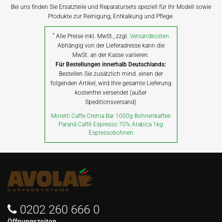
Bei uns finden Sie Ersatzteile und Reparatursets speziell für Ihr Modell sowie
Produkte zur Reinigung, Entkalkung und Pflege.
*
Alle Preise inkl. MwSt., zzgl.
Versandkosten
Abhängig von der Lieferadresse kann die
MwSt. an der Kasse variieren.
Für Bestellungen innerhalb Deutschlands:
Bestellen Sie zusätzlich mind. einen der
folgenden Artikel, wird Ihre gesamte Lieferung
kostenfrei versendet (außer
Speditionsversand)
Moretti Caffe Crema Bar 1000g Bohnenkaffee
Paranà Caffè Espresso 70% Arabica 1kg
Espressobohnen
0202 260 666 0
Öffnungszeiten