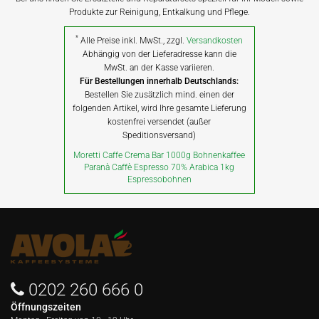
Produkte zur Reinigung, Entkalkung und Pflege.
*
Alle Preise inkl. MwSt., zzgl.
Versandkosten
Abhängig von der Lieferadresse kann die
MwSt. an der Kasse variieren.
Für Bestellungen innerhalb Deutschlands:
Bestellen Sie zusätzlich mind. einen der
folgenden Artikel, wird Ihre gesamte Lieferung
kostenfrei versendet (außer
Speditionsversand)
Moretti Caffe Crema Bar 1000g Bohnenkaffee
Paranà Caffè Espresso 70% Arabica 1kg
Espressobohnen
0202 260 666 0
Öffnungszeiten