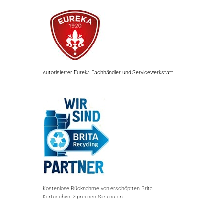
Autorisierter Eureka Fachhändler und Servicewerkstatt
Kostenlose Rücknahme von erschöpften Brita
Kartuschen. Sprechen Sie uns an.