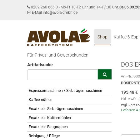
0202 260 666 0
-
Mo-Fr 10-12 Uhr und 14-17:30 Uhr,
Sa 05.09.20
E-Mail info@avola-gmbh.de
Shop
Kaffee & Esp
Für Privat- und Gewerbekunden
DOSIE
Artikelsuche
Art.-Nr.:
800
DOSIERST
Espressomaschinen / Siebträgermaschinen
195,48
€
inkl. MwSt. 
Kaffeemühlen
zzgl. Versa
Ersatzteile Siebträgermaschinen
Lieferzeit 4
Ersatzteile Kaffeemühlen
Ersatzteile Baugruppen
Reinigung / Pflege