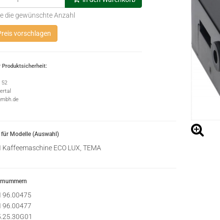
e die gewünschte Anzahl
reis vorschlagen
 Produktsicherheit:
e 52
rtal
gmbh.de
für Modelle (Auswahl)
I
Kaffeemaschine ECO LUX, TEMA
ernummern
I
96.00475
I
96.00477
5.25.30G01