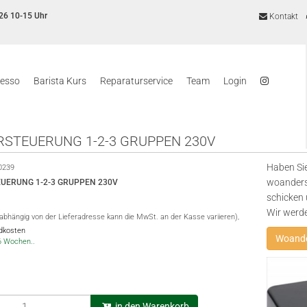
26 10-15 Uhr
Kontakt
resso
Barista Kurs
Reparaturservice
Team
Login
RSTEUERUNG 1-2-3 GRUPPEN 230V
Haben Sie
0239
woanders
EUERUNG 1-2-3 GRUPPEN 230V
schicken 
Wir werd
(abhängig von der Lieferadresse kann die MwSt. an der Kasse variieren),
ndkosten
Woande
-6 Wochen..
in den Warenkorb