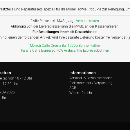
rsatzteile und Reparatursets speziell für Ihr Modell sowie Produkte zur Reinigung, E
*
Alle Preise inkl. MwSt., zzgl.
Versandkosten
Abhängig von der Lieferadresse kann die MwSt. an der Kasse variieren.
Für Bestellungen innerhalb Deutschlands:
 mind. einen der folgenden Artikel, wird Ihre gesamte Lieferung kostenfrei versendet 
Moretti Caffe Crema Bar 1000g Bohnenkaffee
Paranà Caffè Espresso 70% Arabica 1kg Espressobohnen
zeiten
Informationen
Versand- & Bezahlmethoden
reitag von
10 - 12 Uhr
Elektroschrott / Verpackung
 - 17:30 Uhr
AGB
5.09.2026
Widerrufsrecht
 Uhr