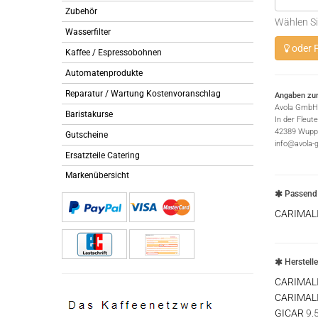
Zubehör
Wählen Si
Wasserfilter
oder P
Kaffee / Espressobohnen
Automatenprodukte
Reparatur / Wartung Kostenvoranschlag
Angaben zur
Avola GmbH
Baristakurse
In der Fleut
42389 Wuppe
Gutscheine
info@avola-
Ersatzteile Catering
Markenübersicht
Passend 
CARIMAL
Herstell
CARIMAL
CARIMAL
GICAR
9.