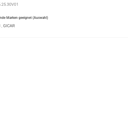
5.25.30V01
ende Marken geeignet (Auswahl)
I
,
GICAR