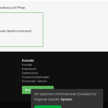
ntkalkung und Pflege.
(außer Speditionsversand)
Kontakt
Kontakt
Impressum
Datenschutz
Cookie-Einstellungen
Download / Service
Bewerten Sie uns
Wir speichern Informationen (Cookies) für
folgende Zwecke:
System
.