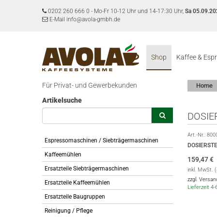
0202 260 666 0
-
Mo-Fr 10-12 Uhr und 14-17:30 Uhr,
Sa 05.09.20
E-Mail info@avola-gmbh.de
Shop
Kaffee & Esp
Für Privat- und Gewerbekunden
Home
Artikelsuche
DOSIE
Art.-Nr.:
800
Espressomaschinen / Siebträgermaschinen
DOSIERST
Kaffeemühlen
159,47
€
Ersatzteile Siebträgermaschinen
inkl. MwSt. 
zzgl. Versa
Ersatzteile Kaffeemühlen
Lieferzeit 4
Ersatzteile Baugruppen
Reinigung / Pflege