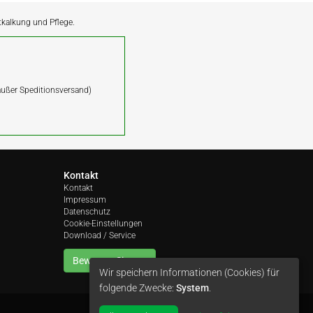
ntkalkung und Pflege.
(außer Speditionsversand)
Kontakt
Kontakt
Impressum
Datenschutz
Cookie-Einstellungen
Download / Service
Bewerten Sie uns
Wir speichern Informationen (Cookies) für
folgende Zwecke:
System
.