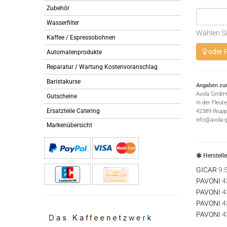
Zubehör
Wasserfilter
Wählen Si
Kaffee / Espressobohnen
oder P
Automatenprodukte
Reparatur / Wartung Kostenvoranschlag
Baristakurse
Angaben zur
Avola GmbH
Gutscheine
In der Fleut
Ersatzteile Catering
42389 Wuppe
info@avola-
Markenübersicht
Herstell
GICAR
9.
PAVONI
4
PAVONI
4
PAVONI
4
PAVONI
4