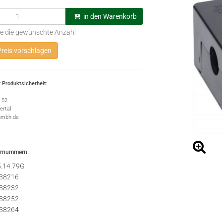
in den Warenkorb
e die gewünschte Anzahl
reis vorschlagen
 Produktsicherheit:
e 52
rtal
gmbh.de
ernummern
5.14.79G
38216
38232
38252
38264