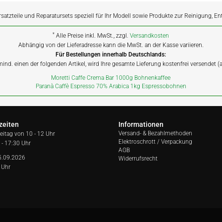
rsatzteile und Reparatursets speziell für Ihr Modell sowie Produkte zur Reinigung, E
*
Alle Preise inkl. MwSt., zzgl.
Versandkosten
Abhängig von der Lieferadresse kann die MwSt. an der Kasse variieren.
Für Bestellungen innerhalb Deutschlands:
 mind. einen der folgenden Artikel, wird Ihre gesamte Lieferung kostenfrei versendet 
Moretti Caffe Crema Bar 1000g Bohnenkaffee
Paranà Caffè Espresso 70% Arabica 1kg Espressobohnen
zeiten
Informationen
Versand- & Bezahlmethoden
reitag von
10 - 12 Uhr
Elektroschrott / Verpackung
 - 17:30 Uhr
AGB
5.09.2026
Widerrufsrecht
 Uhr