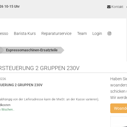
26 10-15 Uhr
Kontakt
resso
Barista Kurs
Reparaturservice
Team
Login
Espressomaschinen-Ersatzteile
RSTEUERUNG 2 GRUPPEN 230V
Haben Sie
0226
woanders
EUERUNG 2 GRUPPEN 230V
schicken 
Wir werd
(abhängig von der Lieferadresse kann die MwSt. an der Kasse variieren),
ndkosten
Woande
-6 Wochen..