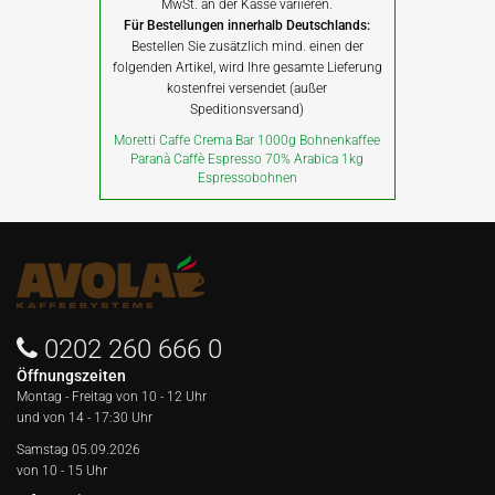
MwSt. an der Kasse variieren.
Für Bestellungen innerhalb Deutschlands:
Bestellen Sie zusätzlich mind. einen der
folgenden Artikel, wird Ihre gesamte Lieferung
kostenfrei versendet (außer
Speditionsversand)
Moretti Caffe Crema Bar 1000g Bohnenkaffee
Paranà Caffè Espresso 70% Arabica 1kg
Espressobohnen
0202 260 666 0
Öffnungszeiten
Montag - Freitag von
10 - 12 Uhr
und von 14 - 17:30 Uhr
Samstag 05.09.2026
von 10 - 15 Uhr