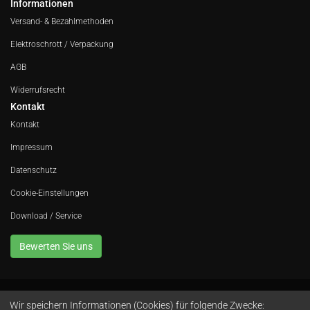
Informationen
Versand- & Bezahlmethoden
Elektroschrott / Verpackung
AGB
Widerrufsrecht
Kontakt
Kontakt
Impressum
Datenschutz
Cookie-Einstellungen
Download / Service
Bewerten Sie uns
Wir speichern Informationen (Cookies) für folgende Zwecke:
Avola GmbH • In der Fleute 52 • 42389 Wuppertal • Telefon
0202 260 666 0
•