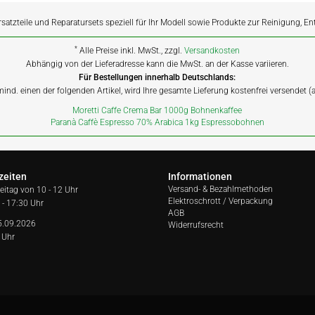
rsatzteile und Reparatursets speziell für Ihr Modell sowie Produkte zur Reinigung, E
*
Alle Preise inkl. MwSt., zzgl.
Versandkosten
Abhängig von der Lieferadresse kann die MwSt. an der Kasse variieren.
Für Bestellungen innerhalb Deutschlands:
 mind. einen der folgenden Artikel, wird Ihre gesamte Lieferung kostenfrei versendet 
Moretti Caffe Crema Bar 1000g Bohnenkaffee
Paranà Caffè Espresso 70% Arabica 1kg Espressobohnen
zeiten
Informationen
Versand- & Bezahlmethoden
reitag von
10 - 12 Uhr
Elektroschrott / Verpackung
 - 17:30 Uhr
AGB
5.09.2026
Widerrufsrecht
 Uhr