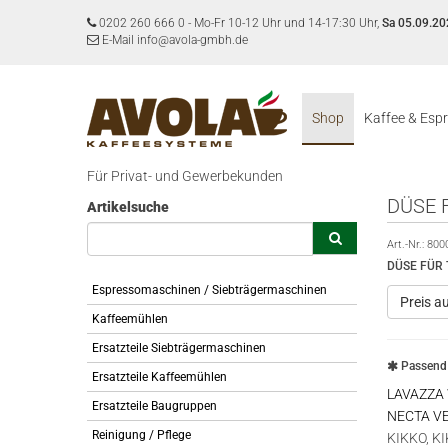
0202 260 666 0
-
Mo-Fr 10-12 Uhr und 14-17:30 Uhr,
Sa 05.09.20
E-Mail info@avola-gmbh.de
Shop
Kaffee & Esp
Für Privat- und Gewerbekunden
DÜSE 
Artikelsuche
Art.-Nr.:
800
DÜSE FÜR
Espressomaschinen / Siebträgermaschinen
Preis a
Kaffeemühlen
Ersatzteile Siebträgermaschinen
Passend 
Ersatzteile Kaffeemühlen
LAVAZZA
Ersatzteile Baugruppen
NECTA V
Reinigung / Pflege
KIKKO, K