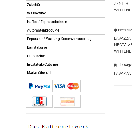
ZENITH
Zubehör
WITTEN
Wasserfilter
Kaffee / Espressobohnen
Herstell
Automatenprodukte
LAVAZZA
Reparatur / Wartung Kostenvoranschlag
NECTA V
Baristakurse
WITTEN
Gutscheine
Ersatzteile Catering
Für folg
Markenübersicht
LAVAZZA