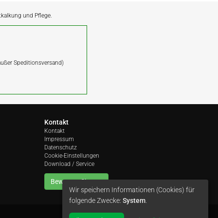
ntkalkung und Pflege.
(außer Speditionsversand)
Kontakt
Kontakt
Impressum
Datenschutz
Cookie-Einstellungen
Download / Service
Bewerten Sie uns
Wir speichern Informationen (Cookies) für
folgende Zwecke:
System
.