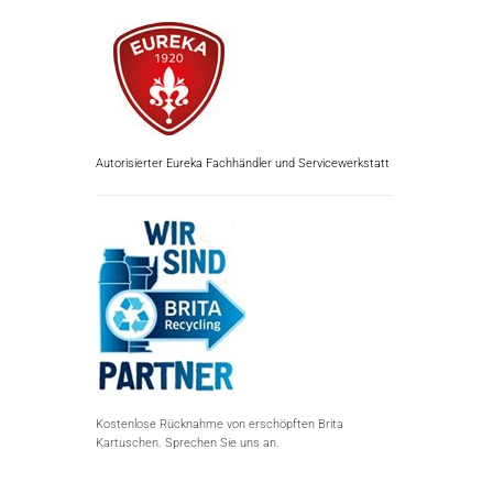
Autorisierter Eureka Fachhändler und Servicewerkstatt
Kostenlose Rücknahme von erschöpften Brita
Kartuschen. Sprechen Sie uns an.