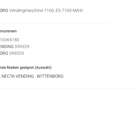
BORG
Vendingmaschine 7100, ES-7100-MAXI
ernummern
10064180
ENDING
099329
BORG
099329
ende Marken geeignet (Auswahl)
,
NECTA VENDING
,
WITTENBORG