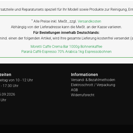
rsatzteile und Reparatursets speziell für Ihr Modell sowie Produkte zur Reinigung, E
*
Alle Preise inkl. MwSt., zzgl.
Versandkosten
Abhängig von der Lieferadresse kann die MwSt. an der Kasse variieren.
Für Bestellungen innerhalb Deutschlands:
 mind. einen der folgenden Artikel, wird Ihre gesamte Lieferung kostenfrei versendet 
Moretti Caffe Crema Bar 1000g Bohnenkaffee
Paranà Caffè Espresso 70% Arabica 1kg Espressobohnen
zeiten
Informationen
Versand- & Bezahlmethoden
reitag von
10 - 12 Uhr
Elektroschrott / Verpackung
 - 17:30 Uhr
AGB
5.09.2026
Widerrufsrecht
 Uhr