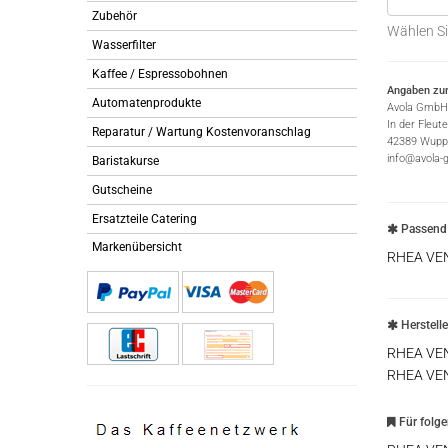
Zubehör
Wählen Si
Wasserfilter
Kaffee / Espressobohnen
Angaben zur
Automatenprodukte
Avola GmbH
In der Fleut
Reparatur / Wartung Kostenvoranschlag
42389 Wuppe
info@avola-
Baristakurse
Gutscheine
Ersatzteile Catering
Passend 
Markenübersicht
RHEA VE
Herstell
RHEA VE
RHEA VE
Für folg