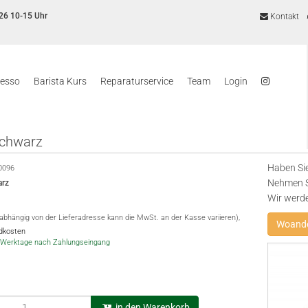
26 10-15 Uhr
Kontakt
resso
Barista Kurs
Reparaturservice
Team
Login
schwarz
Haben Sie
0096
Nehmen Si
arz
Wir werd
(abhängig von der Lieferadresse kann die MwSt. an der Kasse variieren),
Woande
ndkosten
-5 Werktage nach Zahlungseingang
in den Warenkorb