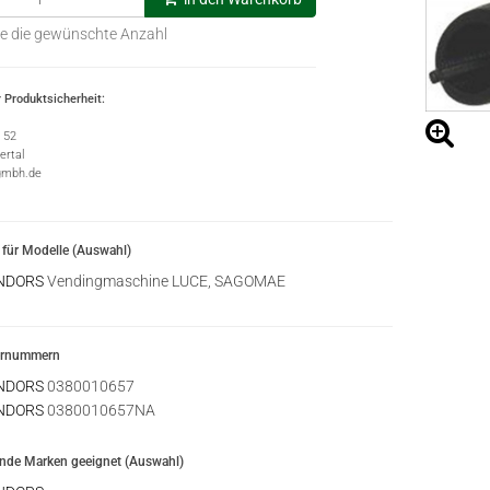
e die gewünschte Anzahl
 Produktsicherheit:
e 52
rtal
gmbh.de
für Modelle (Auswahl)
NDORS
Vendingmaschine LUCE, SAGOMAE
ernummern
NDORS
0380010657
NDORS
0380010657NA
ende Marken geeignet (Auswahl)