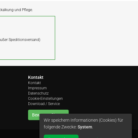
ntkalkung und Pflege.
(außer Speditionsversand)
Kontakt
Kontakt
Impressum
Datenschutz
Cookie-Einstellungen
Download / Service
Bewerten Sie uns
Wir speichern Informationen (Cookies) für
folgende Zwecke:
System
.