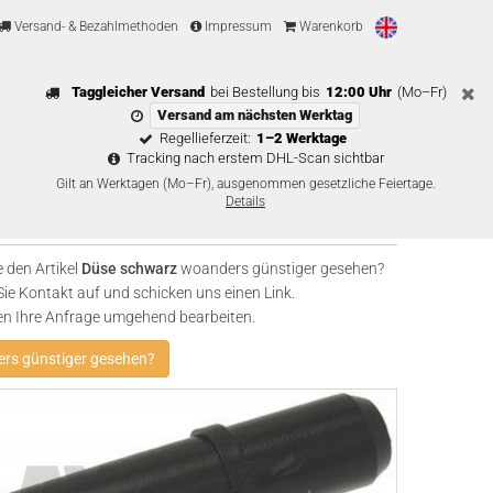
Versand- & Bezahlmethoden
Impressum
Warenkorb
Taggleicher Versand
bei Bestellung bis
12:00 Uhr
(Mo–Fr)
Versand am nächsten Werktag
Regellieferzeit:
1–2 Werktage
Tracking nach erstem DHL-Scan sichtbar
Gilt an Werktagen (Mo–Fr), ausgenommen gesetzliche Feiertage.
Details
 den Artikel
Düse schwarz
woanders günstiger gesehen?
e Kontakt auf und schicken uns einen Link.
en Ihre Anfrage umgehend bearbeiten.
rs günstiger gesehen?