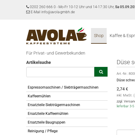
0202 260 666 0
-
Mo-Fr 10-12 Uhr und 14-17:30 Uhr,
Sa 05.09.20
E-Mail info@avola-gmbh.de
Shop
Kaffee & Esp
Für Privat- und Gewerbekunden
Düse 
Artikelsuche
Art.-Nr.:
800
Düse schw
Espressomaschinen / Siebträgermaschinen
2,74
€
inkl. MwSt. 
Kaffeemühlen
zzgl. Versa
Ersatzteile Siebträgermaschinen
lieferbar 3
Ersatzteile Kaffeemühlen
Ersatzteile Baugruppen
Reinigung / Pflege