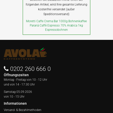
folgenden Artikel, wird Ihre gesamte Lieferung
kostenfrei versendet (außer
Speditionsversand)
Moretti Caffe Crema Bar 1000g Bohnenkaffee
Paranà Caffè Espresso 70% Arabica 1kg
Espressobohnen
0202 260 666 0
Öffnungszeiten
Montag - Freitag von
10 - 12 Uhr
und von 14 - 17:30 Uhr
Samstag 05.09.2026
von 10 - 15 Uhr
Informationen
Versand- & Bezahlmethoden