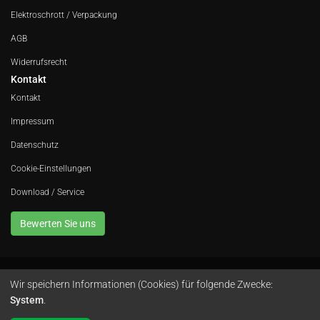
Elektroschrott / Verpackung
AGB
Widerrufsrecht
Kontakt
Kontakt
Impressum
Datenschutz
Cookie-Einstellungen
Download / Service
Bewerten Sie uns
Wir speichern Informationen (Cookies) für folgende Zwecke:
Avola GmbH • In der Fleute 52 • 42389 Wuppertal • Telefon
0202 260 666 0
•
System
.
Instagram