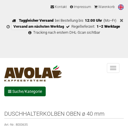
Kontakt
Impressum
Warenkorb
Taggleicher Versand
bei Bestellung bis
12:00 Uhr
(Mo–Fr)
Versand am nächsten Werktag
Regellieferzeit:
1–2 Werktage
Tracking nach erstem DHL-Scan sichtbar
Menu
Suche/Kategorie
DUSCHHALTERKOLBEN OBEN ø 40 mm
Art.-Nr.:
8000635