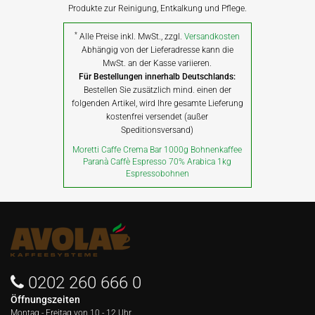
Produkte zur Reinigung, Entkalkung und Pflege.
*
Alle Preise inkl. MwSt., zzgl.
Versandkosten
Abhängig von der Lieferadresse kann die
MwSt. an der Kasse variieren.
Für Bestellungen innerhalb Deutschlands:
Bestellen Sie zusätzlich mind. einen der
folgenden Artikel, wird Ihre gesamte Lieferung
kostenfrei versendet (außer
Speditionsversand)
Moretti Caffe Crema Bar 1000g Bohnenkaffee
Paranà Caffè Espresso 70% Arabica 1kg
Espressobohnen
0202 260 666 0
Öffnungszeiten
Montag - Freitag von
10 - 12 Uhr