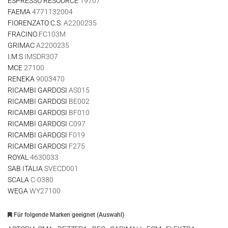
ESPRESSO RESOURCE
19707
FAEMA
4771132004
FIORENZATO C.S.
A2200235
FRACINO
FC103M
GRIMAC
A2200235
I.M.S
IMSDR307
MCE
27100
RENEKA
9003470
RICAMBI GARDOSI
AS015
RICAMBI GARDOSI
BE002
RICAMBI GARDOSI
BF010
RICAMBI GARDOSI
C097
RICAMBI GARDOSI
F019
RICAMBI GARDOSI
F275
ROYAL
4630033
SAB ITALIA
SVECD001
SCALA
C-0380
WEGA
WY27100
Für folgende Marken geeignet (Auswahl)