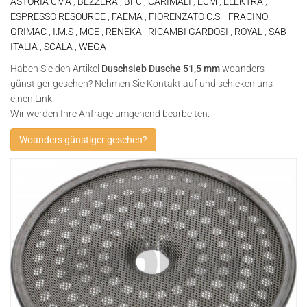
ASTORIA CMA
,
BEZZERA
,
BFC
,
CARIMALI
,
ECM
,
ELEKTRA
,
ESPRESSO RESOURCE
,
FAEMA
,
FIORENZATO C.S.
,
FRACINO
,
GRIMAC
,
I.M.S
,
MCE
,
RENEKA
,
RICAMBI GARDOSI
,
ROYAL
,
SAB
ITALIA
,
SCALA
,
WEGA
Haben Sie den Artikel
Duschsieb Dusche 51,5 mm
woanders
günstiger gesehen? Nehmen Sie Kontakt auf und schicken uns
einen Link.
Wir werden Ihre Anfrage umgehend bearbeiten.
Woanders günstiger gesehen?