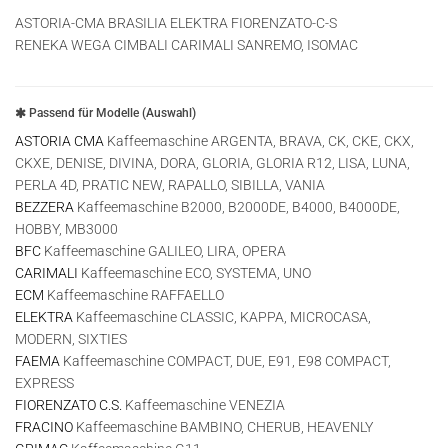
ASTORIA-CMA BRASILIA ELEKTRA FIORENZATO-C-S
RENEKA WEGA CIMBALI CARIMALI SANREMO, ISOMAC
Passend für Modelle (Auswahl)
ASTORIA CMA
Kaffeemaschine ARGENTA, BRAVA, CK, CKE, CKX,
CKXE, DENISE, DIVINA, DORA, GLORIA, GLORIA R12, LISA, LUNA,
PERLA 4D, PRATIC NEW, RAPALLO, SIBILLA, VANIA
BEZZERA
Kaffeemaschine B2000, B2000DE, B4000, B4000DE,
HOBBY, MB3000
BFC
Kaffeemaschine GALILEO, LIRA, OPERA
CARIMALI
Kaffeemaschine ECO, SYSTEMA, UNO
ECM
Kaffeemaschine RAFFAELLO
ELEKTRA
Kaffeemaschine CLASSIC, KAPPA, MICROCASA,
MODERN, SIXTIES
FAEMA
Kaffeemaschine COMPACT, DUE, E91, E98 COMPACT,
EXPRESS
FIORENZATO C.S.
Kaffeemaschine VENEZIA
FRACINO
Kaffeemaschine BAMBINO, CHERUB, HEAVENLY