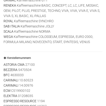
GRIMAC
Kaffeemaschine G11
RENEKA
Kaffeemaschine BASIC, CONCEPT, LC, LC, LIFE, MOSAIC,
OEM, PILOT, PLUS, PRESTIGE, TECHNO, VIVA, VIVA, VIVA E, VIVA S,
VIVA S, XL BASIC, XL-PALLAS
ROYAL
Kaffeemaschine SYNCHRO
SAB ITALIA
Kaffeemaschine JOLLY
SCALA
Kaffeemaschine NORMA
WEGA
Kaffeemaschine COLOSSEUM, ESPRESSA, EURO-2000,
FORMULA-MILANO, NOVECENTO, START, SYNTESIS, VENUS
Herstellernummern
ASTORIA CMA
27100
BEZZERA
5470504
BFC
4630033
CARIMALI
10.60523
CARIMALI
14.00976
ECM
C519900102
ELEKTRA
01208035
ESPRESSO RESOURCE
1194