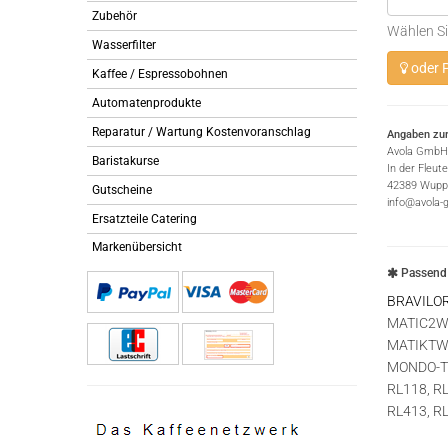
Zubehör
Wählen Si
Wasserfilter
oder P
Kaffee / Espressobohnen
Automatenprodukte
Reparatur / Wartung Kostenvoranschlag
Angaben zur
Avola GmbH
Baristakurse
In der Fleut
42389 Wuppe
Gutscheine
info@avola-
Ersatzteile Catering
Markenübersicht
Passend 
BRAVILO
MATIC2WB
MATIKTW
MONDO-TW
RL118, RL
RL413, R