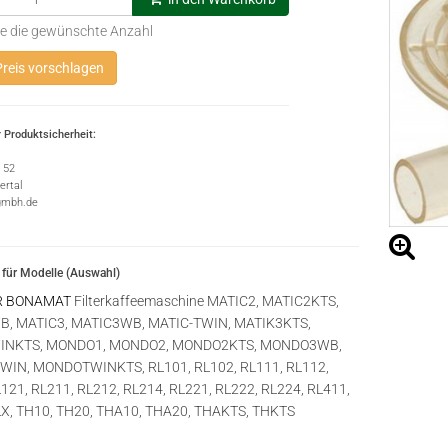
e die gewünschte Anzahl
reis vorschlagen
 Produktsicherheit:
e 52
rtal
gmbh.de
für Modelle (Auswahl)
R BONAMAT
Filterkaffeemaschine MATIC2, MATIC2KTS,
, MATIC3, MATIC3WB, MATIC-TWIN, MATIK3KTS,
INKTS, MONDO1, MONDO2, MONDO2KTS, MONDO3WB,
IN, MONDOTWINKTS, RL101, RL102, RL111, RL112,
121, RL211, RL212, RL214, RL221, RL222, RL224, RL411,
LX, TH10, TH20, THA10, THA20, THAKTS, THKTS