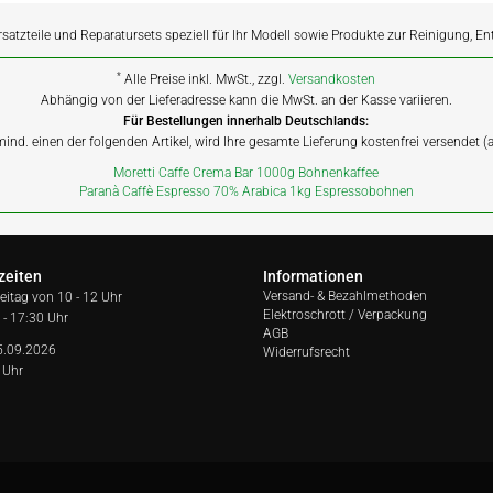
rsatzteile und Reparatursets speziell für Ihr Modell sowie Produkte zur Reinigung, E
*
Alle Preise inkl. MwSt., zzgl.
Versandkosten
Abhängig von der Lieferadresse kann die MwSt. an der Kasse variieren.
Für Bestellungen innerhalb Deutschlands:
 mind. einen der folgenden Artikel, wird Ihre gesamte Lieferung kostenfrei versendet 
Moretti Caffe Crema Bar 1000g Bohnenkaffee
Paranà Caffè Espresso 70% Arabica 1kg Espressobohnen
zeiten
Informationen
Versand- & Bezahlmethoden
reitag von
10 - 12 Uhr
Elektroschrott / Verpackung
 - 17:30 Uhr
AGB
5.09.2026
Widerrufsrecht
 Uhr