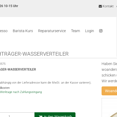
26 10-15 Uhr
Kontakt
resso
Barista Kurs
Reparaturservice
Team
Login
TRÄGER-WASSERVERTEILER
Haben Sie
0575
woanders
GER-WASSERVERTEILER
schicken 
Wir werd
(abhängig von der Lieferadresse kann die MwSt. an der Kasse variieren),
ndkosten
Woande
-5 Werktage nach Zahlungseingang
in den Warenkorb