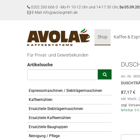
0202 260 666 0
-
Mo-Fr 10-12 Uhr und 14-17:30 Uhr,
Sa 05.09.20
E-Mail info@avola-gmbh.de
Shop
Kaffee & Esp
Für Privat- und Gewerbekunden
DUSCH
Artikelsuche
Art.-Nr.:
800
DUSCHTRÄ
Espressomaschinen / Siebträgermaschinen
87,17
€
inkl. MwSt. 
Kaffeemühlen
zzgl. Versa
Ersatzteile Siebträgermaschinen
lieferbar 3
Ersatzteile Kaffeemühlen
Ersatzteile Baugruppen
Reinigung / Pflege