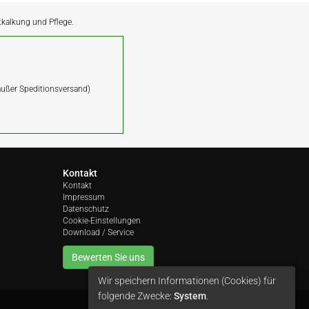
ntkalkung und Pflege.
(außer Speditionsversand)
Kontakt
Kontakt
Impressum
Datenschutz
Cookie-Einstellungen
Download / Service
Bewerten Sie uns
Wir speichern Informationen (Cookies) für
folgende Zwecke:
System
.