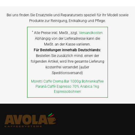
Bei uns finden Sie Ersatzteile und Reparatursets speziell für Ihr Modell sowie
Produkte zur Reinigung, Entkalkung und Pflege.
*
Alle Preise inkl. MwSt., zzgl.
Versandkosten
Abhängig von der Lieferadresse kann die
MwSt. an der Kasse variieren.
Für Bestellungen innerhalb Deutschlands:
Bestellen Sie zusätzlich mind. einen der
folgenden Artikel, wird Ihre gesamte Lieferung
kostenfrei versendet (außer
Speditionsversand)
Moretti Caffe Crema Bar 1000g Bohnenkaffee
Paranà Caffè Espresso 70% Arabica 1kg
Espressobohnen