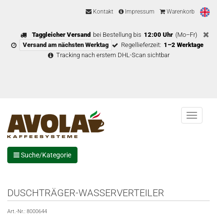
Kontakt
Impressum
Warenkorb
Taggleicher Versand
bei Bestellung bis
12:00 Uhr
(Mo–Fr)
Versand am nächsten Werktag
Regellieferzeit:
1–2 Werktage
Tracking nach erstem DHL-Scan sichtbar
Menu
Suche/Kategorie
DUSCHTRÄGER-WASSERVERTEILER
Art.-Nr.:
8000644