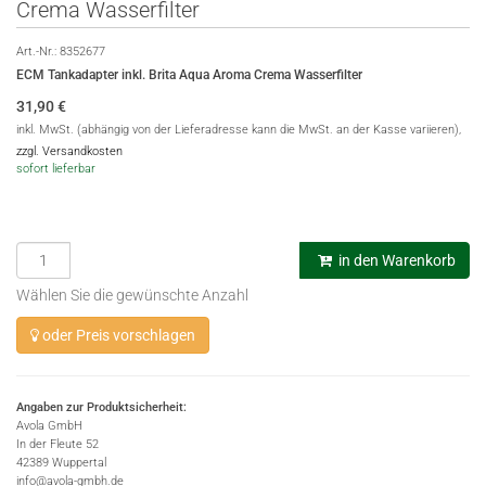
Crema Wasserfilter
Art.-Nr.:
8352677
ECM Tankadapter inkl. Brita Aqua Aroma Crema Wasserfilter
31,90
€
inkl. MwSt. (abhängig von der Lieferadresse kann die MwSt. an der Kasse variieren),
zzgl. Versandkosten
sofort lieferbar
in den Warenkorb
Wählen Sie die gewünschte Anzahl
oder Preis vorschlagen
Angaben zur Produktsicherheit:
Avola GmbH
In der Fleute 52
42389 Wuppertal
info@avola-gmbh.de