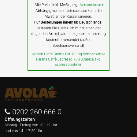
*
Alle Preise inkl. MwSt., zzgl.
Versandkosten
Abhängig von der Lieferadresse kann die
MwSt. an der Kasse variieren.
Für Bestellungen innerhalb Deutschlands:
Bestellen Sie zusätzlich mind. einen der
folgenden Artikel, wird Ihre gesamte Lieferung
kostenfrei versendet (außer
Speditionsversand)
Moretti Caffe Crema Bar 1000g Bohnenkaffee
Paranà Caffè Espresso 70% Arabica 1kg
Espressobohnen
0202 260 666 0
Öffnungszeiten
Montag - Freitag von
10 - 12 Uhr
und von 14 - 17:30 Uhr