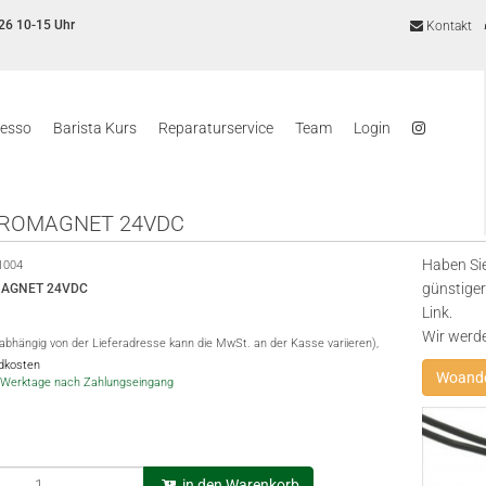
26 10-15 Uhr
Kontakt
resso
Barista Kurs
Reparaturservice
Team
Login
ROMAGNET 24VDC
Haben Sie
1004
günstiger
AGNET 24VDC
Link.
Wir werd
(abhängig von der Lieferadresse kann die MwSt. an der Kasse variieren),
ndkosten
Woande
-5 Werktage nach Zahlungseingang
in den Warenkorb