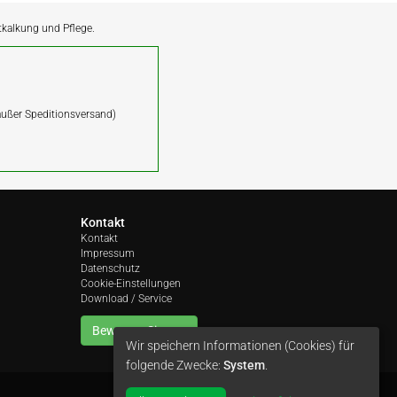
ntkalkung und Pflege.
(außer Speditionsversand)
Kontakt
Kontakt
Impressum
Datenschutz
Cookie-Einstellungen
Download / Service
Bewerten Sie uns
Wir speichern Informationen (Cookies) für
folgende Zwecke:
System
.