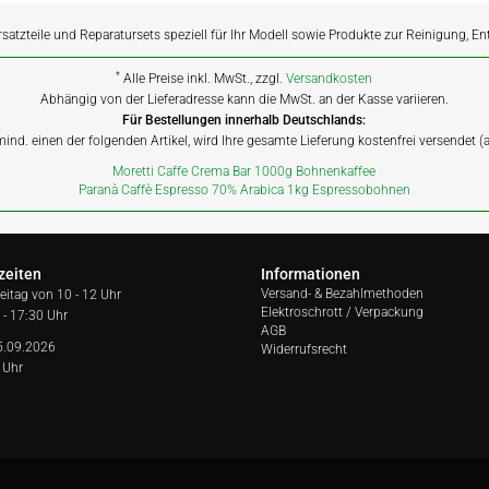
rsatzteile und Reparatursets speziell für Ihr Modell sowie Produkte zur Reinigung, E
*
Alle Preise inkl. MwSt., zzgl.
Versandkosten
Abhängig von der Lieferadresse kann die MwSt. an der Kasse variieren.
Für Bestellungen innerhalb Deutschlands:
 mind. einen der folgenden Artikel, wird Ihre gesamte Lieferung kostenfrei versendet 
Moretti Caffe Crema Bar 1000g Bohnenkaffee
Paranà Caffè Espresso 70% Arabica 1kg Espressobohnen
zeiten
Informationen
Versand- & Bezahlmethoden
reitag von
10 - 12 Uhr
Elektroschrott / Verpackung
 - 17:30 Uhr
AGB
5.09.2026
Widerrufsrecht
 Uhr