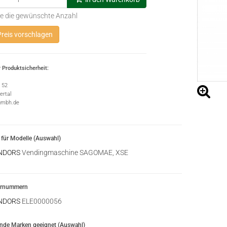
e die gewünschte Anzahl
reis vorschlagen
 Produktsicherheit:
e 52
rtal
gmbh.de
für Modelle (Auswahl)
NDORS
Vendingmaschine SAGOMAE, XSE
ernummern
NDORS
ELE0000056
ende Marken geeignet (Auswahl)