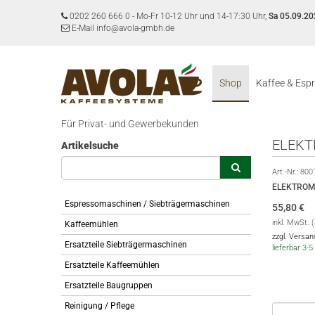
0202 260 666 0
-
Mo-Fr 10-12 Uhr und 14-17:30 Uhr,
Sa 05.09.20
E-Mail info@avola-gmbh.de
Shop
Kaffee & Esp
Für Privat- und Gewerbekunden
ELEKT
Artikelsuche
Art.-Nr.:
800
ELEKTROM
Espressomaschinen / Siebträgermaschinen
55,80
€
inkl. MwSt. 
Kaffeemühlen
zzgl. Versa
Ersatzteile Siebträgermaschinen
lieferbar 3
Ersatzteile Kaffeemühlen
Ersatzteile Baugruppen
Reinigung / Pflege