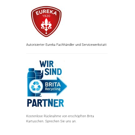
Autorisierter Eureka Fachhändler und Servicewerkstatt
Kostenlose Rücknahme von erschöpften Brita
Kartuschen. Sprechen Sie uns an.