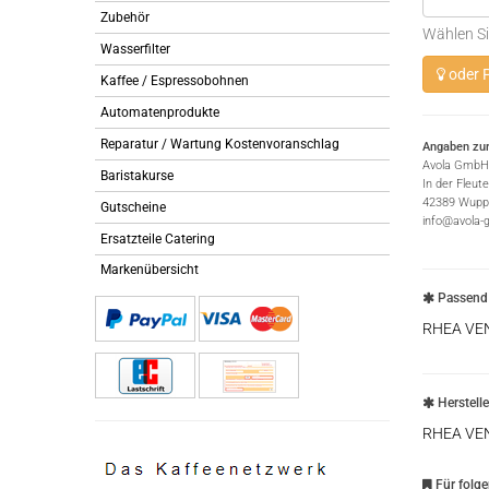
Zubehör
Wählen Si
Wasserfilter
oder P
Kaffee / Espressobohnen
Automatenprodukte
Reparatur / Wartung Kostenvoranschlag
Angaben zur
Avola GmbH
Baristakurse
In der Fleut
42389 Wuppe
Gutscheine
info@avola-
Ersatzteile Catering
Markenübersicht
Passend 
RHEA VE
Herstell
RHEA VE
Für folg