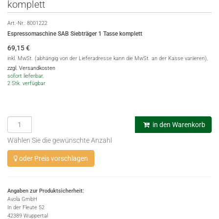
komplett
Art.-Nr.:
8001222
Espressomaschine SAB Siebträger 1 Tasse komplett
69,15
€
inkl. MwSt. (abhängig von der Lieferadresse kann die MwSt. an der Kasse variieren),
zzgl. Versandkosten
sofort lieferbar,
2 Stk. verfügbar
in den Warenkorb
Wählen Sie die gewünschte Anzahl
oder Preis vorschlagen
Angaben zur Produktsicherheit:
Avola GmbH
In der Fleute 52
42389 Wuppertal