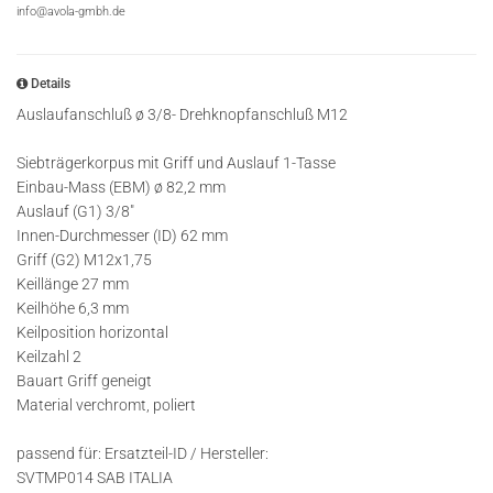
info@avola-gmbh.de
Details
Auslaufanschluß ø 3/8- Drehknopfanschluß M12
Siebträgerkorpus mit Griff und Auslauf 1-Tasse
Einbau-Mass (EBM) ø 82,2 mm
Auslauf (G1) 3/8"
Innen-Durchmesser (ID) 62 mm
Griff (G2) M12x1,75
Keillänge 27 mm
Keilhöhe 6,3 mm
Keilposition horizontal
Keilzahl 2
Bauart Griff geneigt
Material verchromt, poliert
passend für: Ersatzteil-ID / Hersteller:
SVTMP014 SAB ITALIA