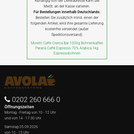
Abhängig von der Lieferadresse kann die
MwSt. an der Kasse variieren.
Für Bestellungen innerhalb Deutschlands:
Bestellen Sie zusätzlich mind. einen der
folgenden Artikel, wird Ihre gesamte Lieferung
kostenfrei versendet (außer
Speditionsversand)
Moretti Caffe Crema Bar 1000g Bohnenkaffee
Paranà Caffè Espresso 70% Arabica 1kg
Espressobohnen
0202 260 666 0
Öffnungszeiten
Montag - Freitag von
10 - 12 Uhr
und von 14 - 17:30 Uhr
Samstag 05.09.2026
von 10 - 15 Uhr