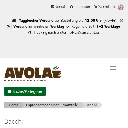
Kontakt
Impressum
Warenkorb
Taggleicher Versand
bei Bestellung bis
12:00 Uhr
(Mo–Fr)
Versand am nächsten Werktag
Regellieferzeit:
1–2 Werktage
Tracking nach erstem DHL-Scan sichtbar
Menu
Suche/Kategorie
Home
Espressomaschinen-Ersatzteile
Bacchi
Bacchi