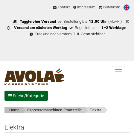
Kontakt
Impressum
Warenkorb
Taggleicher Versand
bei Bestellung bis
12:00 Uhr
(Mo–Fr)
Versand am nächsten Werktag
Regellieferzeit:
1–2 Werktage
Tracking nach erstem DHL-Scan sichtbar
Menu
Suche/Kategorie
Home
Espressomaschinen-Ersatzteile
Elektra
Elektra