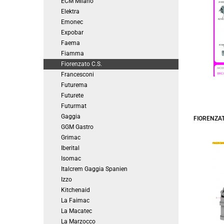
ECM Milano
Elektra
Emonec
Expobar
Faema
Fiamma
Fiorenzato C.S.
Francesconi
Futurema
Futurete
Futurmat
Gaggia
FIORENZA
GGM Gastro
Grimac
Iberital
Isomac
Italcrem Gaggia Spanien
Izzo
Kitchenaid
La Faimac
La Macatec
La Marzocco