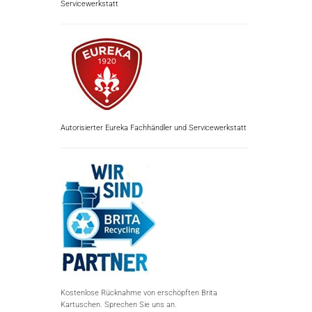
Servicewerkstatt
Autorisierter Eureka Fachhändler und Servicewerkstatt
Kostenlose Rücknahme von erschöpften Brita
Kartuschen. Sprechen Sie uns an.