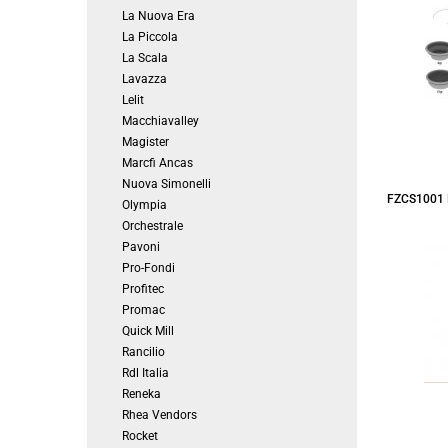
La Nuova Era
La Piccola
La Scala
Lavazza
Lelit
Macchiavalley
Magister
Marcfi Ancas
Nuova Simonelli
FZCS1001
Olympia
Orchestrale
Pavoni
Pro-Fondi
Profitec
Promac
Quick Mill
Rancilio
Rdl Italia
Reneka
Rhea Vendors
Rocket