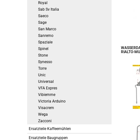
Royal
Sab Sv Italia
Saeco
Sage
San Marco
Sanremo
Spaziale
WASSERDA
Spinel
RIALTO-M
Stone
Synesso
Torre
Unic
Universal
VFA Expres
Vibiemme
Victoria Arduino
Visacrem
Wega
Zacconi
Ersatzteile Kaffeemühlen
Ersatzteile Baugruppen