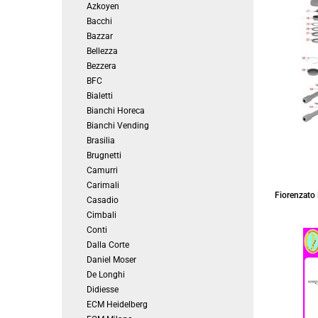
Azkoyen
Bacchi
Bazzar
Bellezza
Bezzera
BFC
Bialetti
Bianchi Horeca
Bianchi Vending
Brasilia
Brugnetti
Camurri
Carimali
Fiorenzato 
Casadio
Cimbali
Conti
Dalla Corte
Daniel Moser
De Longhi
Didiesse
ECM Heidelberg