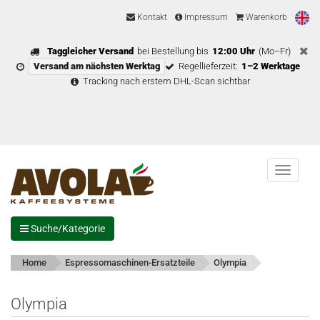
Kontakt
Impressum
Warenkorb
Taggleicher Versand
bei Bestellung bis
12:00 Uhr
(Mo–Fr)
Versand am nächsten Werktag
Regellieferzeit:
1–2 Werktage
Tracking nach erstem DHL-Scan sichtbar
Menu
Suche/Kategorie
Home
Espressomaschinen-Ersatzteile
Olympia
Olympia