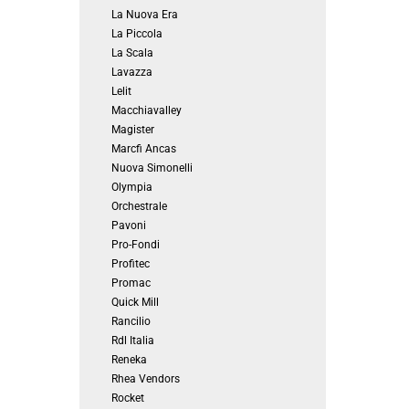
La Nuova Era
La Piccola
La Scala
Lavazza
Lelit
Macchiavalley
Magister
Marcfi Ancas
Nuova Simonelli
Olympia
Orchestrale
Pavoni
Pro-Fondi
Profitec
Promac
Quick Mill
Rancilio
Rdl Italia
Reneka
Rhea Vendors
Rocket