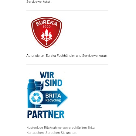
Servicewerkstatt
Autorisierter Eureka Fachhändler und Servicewerkstatt
Kostenlose Rücknahme von erschöpften Brita
Kartuschen. Sprechen Sie uns an.