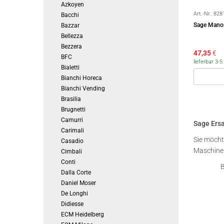
Azkoyen
Art.-Nr.:
828
Bacchi
Sage Manom
Bazzar
Bellezza
Bezzera
47,35
€
BFC
lieferbar 3
Bialetti
Bianchi Horeca
Bianchi Vending
Brasilia
Brugnetti
Camurri
Sage Ersa
Carimali
Sie möcht
Casadio
Maschine
Cimbali
Conti
B
Dalla Corte
Daniel Moser
De Longhi
Didiesse
ECM Heidelberg