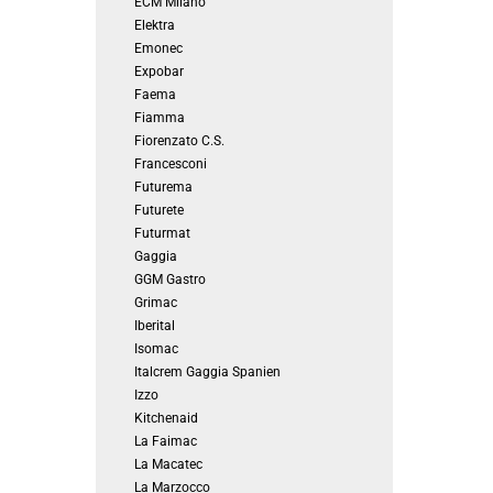
ECM Milano
Elektra
Emonec
Expobar
Faema
Fiamma
Fiorenzato C.S.
Francesconi
Futurema
Futurete
Futurmat
Gaggia
GGM Gastro
Grimac
Iberital
Isomac
Italcrem Gaggia Spanien
Izzo
Kitchenaid
La Faimac
La Macatec
La Marzocco