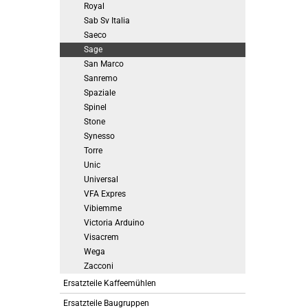
Royal
Sab Sv Italia
Saeco
Sage
San Marco
Sanremo
Spaziale
Spinel
Stone
Synesso
Torre
Unic
Universal
VFA Expres
Vibiemme
Victoria Arduino
Visacrem
Wega
Zacconi
Ersatzteile Kaffeemühlen
Ersatzteile Baugruppen