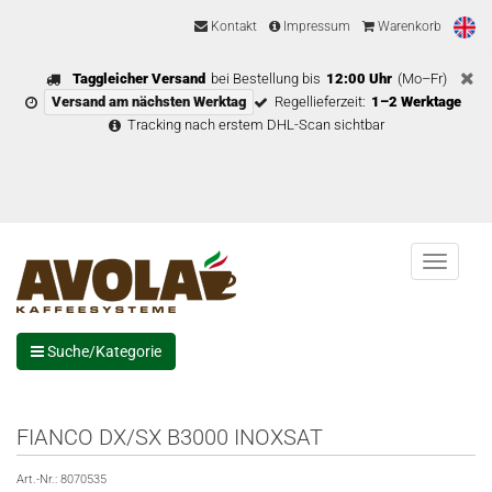
Kontakt
Impressum
Warenkorb
Taggleicher Versand
bei Bestellung bis
12:00 Uhr
(Mo–Fr)
Versand am nächsten Werktag
Regellieferzeit:
1–2 Werktage
Tracking nach erstem DHL-Scan sichtbar
Menu
Suche/Kategorie
FIANCO DX/SX B3000 INOXSAT
Art.-Nr.:
8070535