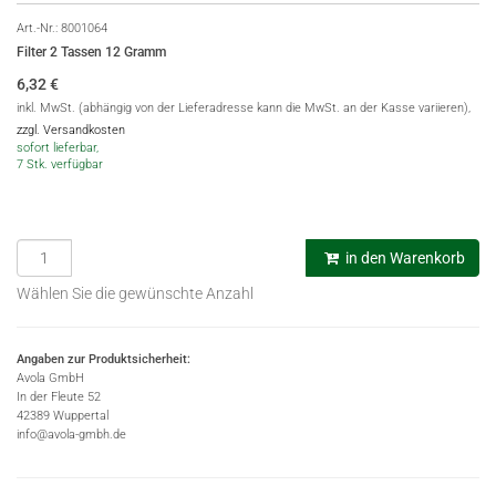
Art.-Nr.:
8001064
Filter 2 Tassen 12 Gramm
6,32
€
inkl. MwSt. (abhängig von der Lieferadresse kann die MwSt. an der Kasse variieren),
zzgl. Versandkosten
sofort lieferbar,
7 Stk. verfügbar
in den Warenkorb
Wählen Sie die gewünschte Anzahl
Angaben zur Produktsicherheit:
Avola GmbH
In der Fleute 52
42389 Wuppertal
info@avola-gmbh.de