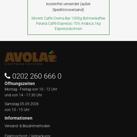
kostenfrei versendet (außer
Speditionsversand)
Moretti Caffe Crema Bar 1000g Bohnenkaffee
Paranà Caffè Espresso 70% Arabica 1kg
Espressobohnen
0202 260 666 0
Öffnungszeiten
Montag - Freitag von
10 - 12 Uhr
und von 14 - 17:30 Uhr
Samstag 05.09.2026
von 10 - 15 Uhr
Informationen
Versand- & Bezahlmethoden
Elektroschrott / Verpackung