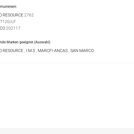
ernummern
O RESOURCE
2762
T120/LF
CO
202117
ende Marken geeignet (Auswahl)
O RESOURCE
,
I.M.S
,
MARCFI-ANCAS
,
SAN MARCO