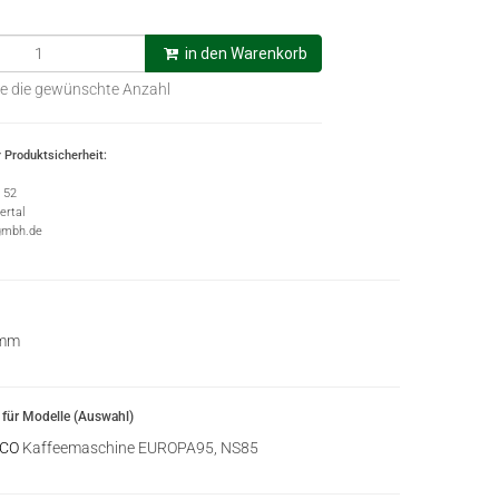
in den Warenkorb
e die gewünschte Anzahl
 Produktsicherheit:
e 52
rtal
gmbh.de
 mm
für Modelle (Auswahl)
CO
Kaffeemaschine EUROPA95, NS85