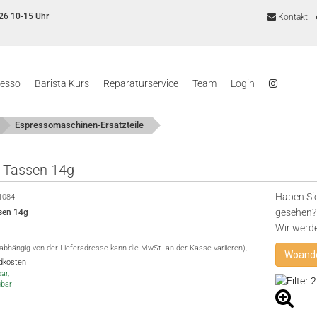
26 10-15 Uhr
Kontakt
resso
Barista Kurs
Reparaturservice
Team
Login
Espressomaschinen-Ersatzteile
 2 Tassen 14g
Haben Sie
1084
gesehen? 
ssen 14g
Wir werd
(abhängig von der Lieferadresse kann die MwSt. an der Kasse variieren),
Woande
ndkosten
ar,
gbar