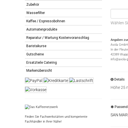
Zubehör
Wasserfilter
Kaffee / Espressobohnen
Wählen Si
Automatenprodukte
Reparatur / Wartung Kostenvoranschlag
Angaben zur
Avola GmbH
Baristakurse
In der Fleut
Gutscheine
42389 Wuppe
info@avola-
Ersatzteile Catering
Markenübersicht
Details
Höhe 25
Passend 
SAN MAR
Finden Sie Fachwerkstätten und kompetente
Fachhändler in Ihrer Nähe!