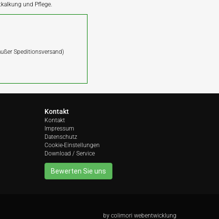
ntkalkung und Pflege.
(außer Speditionsversand)
Kontakt
Kontakt
Impressum
Datenschutz
Cookie-Einstellungen
Download / Service
Bewerten Sie uns
by
colimori webentwicklung