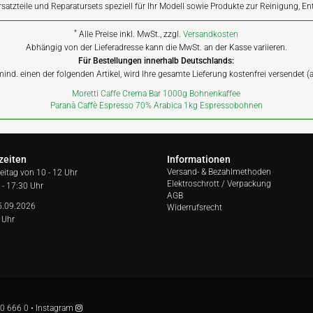
rsatzteile und Reparatursets speziell für Ihr Modell sowie Produkte zur Reinigung, E
*
Alle Preise inkl. MwSt., zzgl.
Versandkosten
Abhängig von der Lieferadresse kann die MwSt. an der Kasse variieren.
Für Bestellungen innerhalb Deutschlands:
 mind. einen der folgenden Artikel, wird Ihre gesamte Lieferung kostenfrei versendet 
Moretti Caffe Crema Bar 1000g Bohnenkaffee
Paranà Caffè Espresso 70% Arabica 1kg Espressobohnen
zeiten
Informationen
Versand- & Bezahlmethoden
reitag von
10 - 12 Uhr
Elektroschrott / Verpackung
 - 17:30 Uhr
AGB
5.09.2026
Widerrufsrecht
 Uhr
0 666 0
•
Instagram