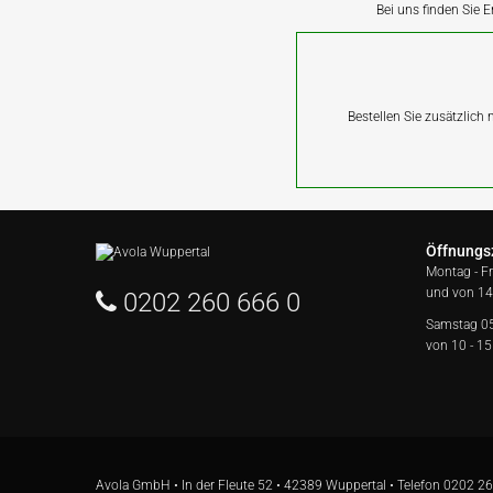
Bei uns finden Sie E
Bestellen Sie zusätzlich
Öffnungs
Montag - F
und von 14
0202 260 666 0
Samstag 0
von 10 - 15
Avola GmbH • In der Fleute 52 • 42389 Wuppertal • Telefon
0202 26