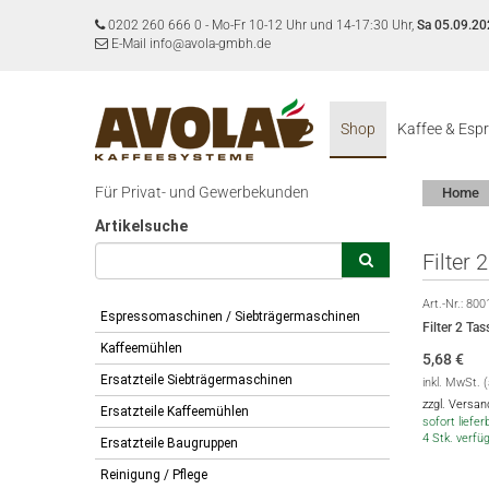
0202 260 666 0
-
Mo-Fr 10-12 Uhr und 14-17:30 Uhr,
Sa 05.09.20
E-Mail info@avola-gmbh.de
Shop
Kaffee & Esp
Für Privat- und Gewerbekunden
Home
Artikelsuche
Filter
Art.-Nr.:
800
Espressomaschinen / Siebträgermaschinen
Filter 2 Ta
Kaffeemühlen
5,68
€
Ersatzteile Siebträgermaschinen
inkl. MwSt. 
zzgl. Versa
Ersatzteile Kaffeemühlen
sofort lieferb
4 Stk. verfü
Ersatzteile Baugruppen
Reinigung / Pflege