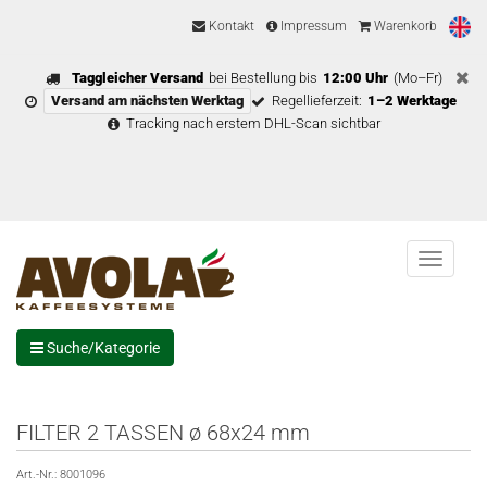
Kontakt
Impressum
Warenkorb
Taggleicher Versand
bei Bestellung bis
12:00 Uhr
(Mo–Fr)
Versand am nächsten Werktag
Regellieferzeit:
1–2 Werktage
Tracking nach erstem DHL-Scan sichtbar
Menu
Suche/Kategorie
FILTER 2 TASSEN ø 68x24 mm
Art.-Nr.:
8001096