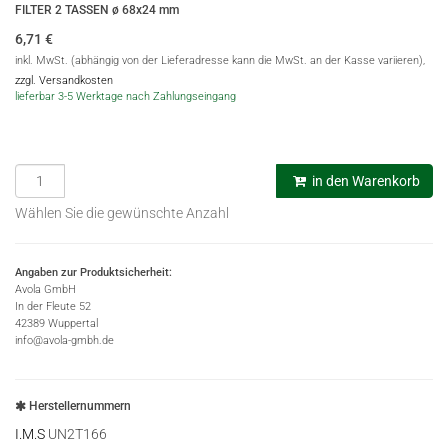
FILTER 2 TASSEN ø 68x24 mm
6,71
€
inkl. MwSt. (abhängig von der Lieferadresse kann die MwSt. an der Kasse variieren),
zzgl. Versandkosten
lieferbar 3-5 Werktage nach Zahlungseingang
in den Warenkorb
Wählen Sie die gewünschte Anzahl
Angaben zur Produktsicherheit:
Avola GmbH
In der Fleute 52
42389 Wuppertal
info@avola-gmbh.de
Herstellernummern
I.M.S
UN2T166