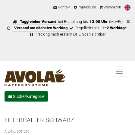
Kontakt
Impressum
Warenkorb
Taggleicher Versand
bei Bestellung bis
12:00 Uhr
(Mo–Fr)
Versand am nächsten Werktag
Regellieferzeit:
1–2 Werktage
Tracking nach erstem DHL-Scan sichtbar
Menu
Suche/Kategorie
FILTERHALTER SCHWARZ
Art.-Nr.:
8001216