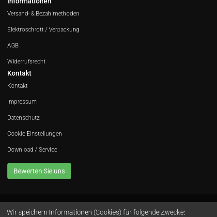
Informationen
Versand- & Bezahlmethoden
Elektroschrott / Verpackung
AGB
Widerrufsrecht
Kontakt
Kontakt
Impressum
Datenschutz
Cookie-Einstellungen
Download / Service
Bewerten Sie uns
Wir speichern Informationen (Cookies) für folgende Zwecke:
Avola GmbH • In der Fleute 52 • 42389 Wuppertal • Telefon
0202 260 666 0
•