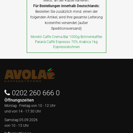
MwSt. an der Kasse variieren.
Für Bestellungen innerhalb Deutschlands:
Bestellen Sie zusätzlich mind. einen der
folgenden Artikel, wird Ihre gesamte Lieferung
kostenfrei versendet (außer
Speditionsversand)
Moretti Caffe Crema Bar 1000g Bohnenkaffee
Paranà Caffè Espresso 70% Arabica 1kg
Espressobohnen
0202 260 666 0
Öffnungszeiten
Montag - Freitag von
10 - 12 Uhr
und von 14 - 17:30 Uhr
Samstag 05.09.2026
von 10 - 15 Uhr