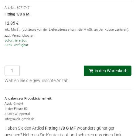
Art.-Nr.:
8071747
Fitting 1/8 G MF
12,85
€
inkl. MwSt. (abhängig von der Lieferadresse kann die MwSt. an der Kasse variieren),
zzgl. Versandkosten
sofort lieferbar,
3 Stk. verfügbar
in den Warenkorb
Wählen Sie die gewünschte Anzahl
Angaben zur Produktsicherheit:
Avola GmbH
In der Fleute 52
42389 Wuppertal
info@avola-gmbh.de
Haben Sie den Artikel
Fitting 1/8 G MF
woanders günstiger
gesehen? Nehmen Sie Kontakt auf und schicken uns einen Link.