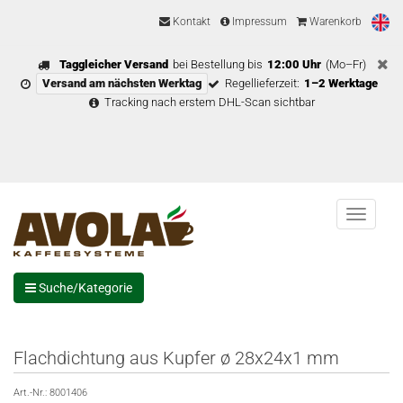
Kontakt
Impressum
Warenkorb
Taggleicher Versand
bei Bestellung bis
12:00 Uhr
(Mo–Fr)
Versand am nächsten Werktag
Regellieferzeit:
1–2 Werktage
Tracking nach erstem DHL-Scan sichtbar
Menu
Suche/Kategorie
Flachdichtung aus Kupfer ø 28x24x1 mm
Art.-Nr.:
8001406