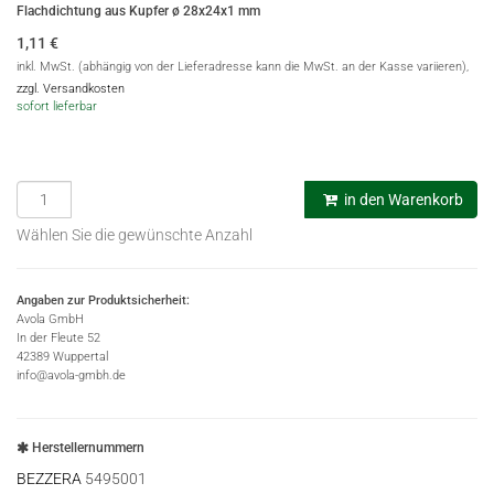
Flachdichtung aus Kupfer ø 28x24x1 mm
1,11
€
inkl. MwSt. (abhängig von der Lieferadresse kann die MwSt. an der Kasse variieren),
zzgl. Versandkosten
sofort lieferbar
in den Warenkorb
Wählen Sie die gewünschte Anzahl
Angaben zur Produktsicherheit:
Avola GmbH
In der Fleute 52
42389 Wuppertal
info@avola-gmbh.de
Herstellernummern
BEZZERA
5495001