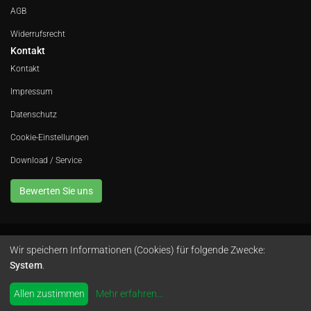
AGB
Widerrufsrecht
Kontakt
Kontakt
Impressum
Datenschutz
Cookie-Einstellungen
Download / Service
Bewerten Sie uns
Wir speichern Informationen (Cookies) für folgende Zwecke:
Avola GmbH • In der Fleute 52 • 42389 Wuppertal • Telefon
0202 260 666 0
•
System
.
Instagram
by
colimori webentwicklung
Allen zustimmen
Mehr erfahren
...