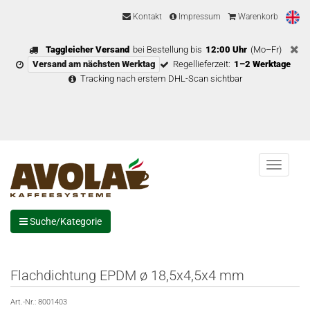
Kontakt
Impressum
Warenkorb
Taggleicher Versand
bei Bestellung bis
12:00 Uhr
(Mo–Fr)
Versand am nächsten Werktag
Regellieferzeit:
1–2 Werktage
Tracking nach erstem DHL-Scan sichtbar
Menu
Suche/Kategorie
Flachdichtung EPDM ø 18,5x4,5x4 mm
Art.-Nr.:
8001403