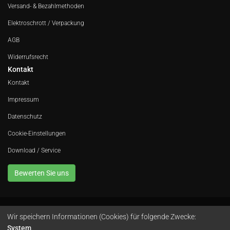
Versand- & Bezahlmethoden
Elektroschrott / Verpackung
AGB
Widerrufsrecht
Kontakt
Kontakt
Impressum
Datenschutz
Cookie-Einstellungen
Download / Service
Bewerten Sie uns
Wir speichern Informationen (Cookies) für folgende Zwecke:
Avola GmbH • In der Fleute 52 • 42389 Wuppertal • Telefon
0202 260 666 0
•
System
.
Instagram