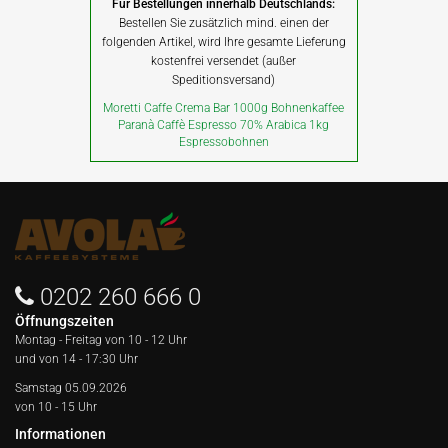
Für Bestellungen innerhalb Deutschlands:
Bestellen Sie zusätzlich mind. einen der
folgenden Artikel, wird Ihre gesamte Lieferung
kostenfrei versendet (außer
Speditionsversand)
Moretti Caffe Crema Bar 1000g Bohnenkaffee
Paranà Caffè Espresso 70% Arabica 1kg
Espressobohnen
0202 260 666 0
Öffnungszeiten
Montag - Freitag von
10 - 12 Uhr
und von 14 - 17:30 Uhr
Samstag 05.09.2026
von 10 - 15 Uhr
Informationen