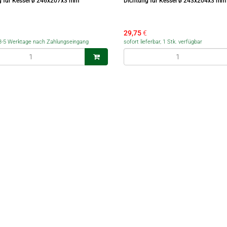
g für Kessel ø 246x207x3 mm
Dichtung für Kessel ø 243x204x3 mm
29,75
€
r 3-5 Werktage nach Zahlungseingang
sofort lieferbar, 1 Stk. verfügbar