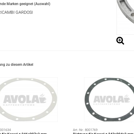
ende Marken geeignet (Auswahl)
RICAMBI GARDOSI
ng zu diesem Artikel
001634
Art.-Nr.:
8001769