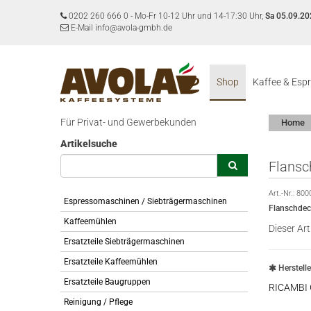
0202 260 666 0
-
Mo-Fr 10-12 Uhr und 14-17:30 Uhr,
Sa 05.09.20
E-Mail info@avola-gmbh.de
Shop
Kaffee & Esp
Für Privat- und Gewerbekunden
Home
Artikelsuche
Flansc
Art.-Nr.:
800
Espressomaschinen / Siebträgermaschinen
Flanschdec
Kaffeemühlen
Dieser Art
Ersatzteile Siebträgermaschinen
Ersatzteile Kaffeemühlen
Herstell
Ersatzteile Baugruppen
RICAMBI
Reinigung / Pflege