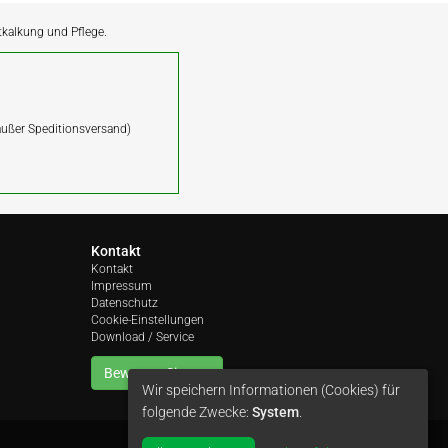
ntkalkung und Pflege.
(außer Speditionsversand)
Kontakt
Kontakt
Impressum
Datenschutz
Cookie-Einstellungen
Download / Service
Bewerten Sie uns
Wir speichern Informationen (Cookies) für
folgende Zwecke:
System
.