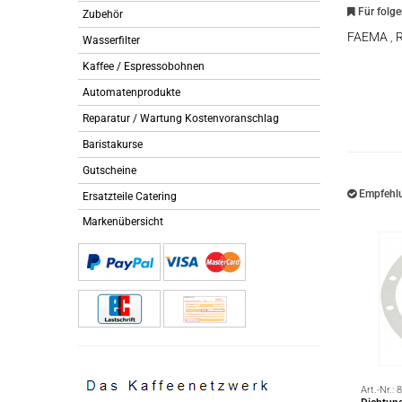
Für folg
Zubehör
FAEMA
,
Wasserfilter
Kaffee / Espressobohnen
Automatenprodukte
Reparatur / Wartung Kostenvoranschlag
Baristakurse
Gutscheine
Empfehlu
Ersatzteile Catering
Markenübersicht
Art.-Nr.:
8