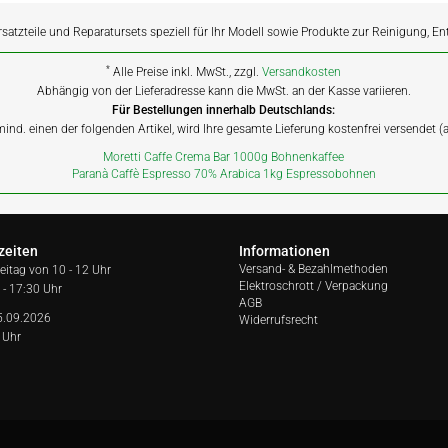
rsatzteile und Reparatursets speziell für Ihr Modell sowie Produkte zur Reinigung, E
*
Alle Preise inkl. MwSt., zzgl.
Versandkosten
Abhängig von der Lieferadresse kann die MwSt. an der Kasse variieren.
Für Bestellungen innerhalb Deutschlands:
 mind. einen der folgenden Artikel, wird Ihre gesamte Lieferung kostenfrei versendet 
Moretti Caffe Crema Bar 1000g Bohnenkaffee
Paranà Caffè Espresso 70% Arabica 1kg Espressobohnen
zeiten
Informationen
Versand- & Bezahlmethoden
reitag von
10 - 12 Uhr
Elektroschrott / Verpackung
 - 17:30 Uhr
AGB
5.09.2026
Widerrufsrecht
 Uhr