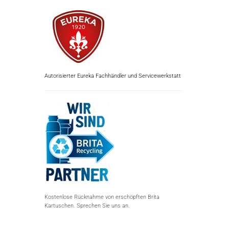
Autorisierter Eureka Fachhändler und Servicewerkstatt
Kostenlose Rücknahme von erschöpften Brita
Kartuschen. Sprechen Sie uns an.