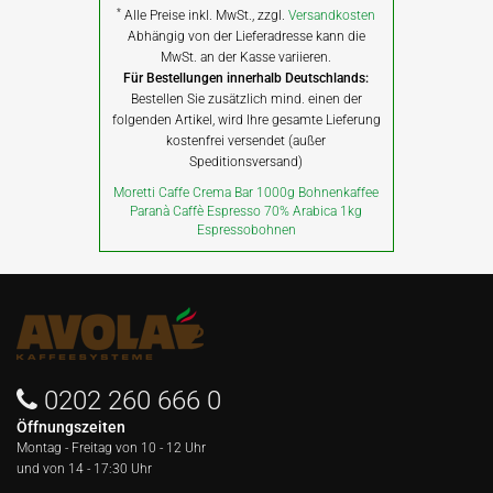
*
Alle Preise inkl. MwSt., zzgl.
Versandkosten
Abhängig von der Lieferadresse kann die
MwSt. an der Kasse variieren.
Für Bestellungen innerhalb Deutschlands:
Bestellen Sie zusätzlich mind. einen der
folgenden Artikel, wird Ihre gesamte Lieferung
kostenfrei versendet (außer
Speditionsversand)
Moretti Caffe Crema Bar 1000g Bohnenkaffee
Paranà Caffè Espresso 70% Arabica 1kg
Espressobohnen
0202 260 666 0
Öffnungszeiten
Montag - Freitag von
10 - 12 Uhr
und von 14 - 17:30 Uhr