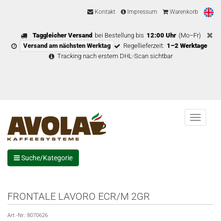
Kontakt
Impressum
Warenkorb
Taggleicher Versand
bei Bestellung bis
12:00 Uhr
(Mo–Fr)
Versand am nächsten Werktag
Regellieferzeit:
1–2 Werktage
Tracking nach erstem DHL-Scan sichtbar
Menu
Suche/Kategorie
FRONTALE LAVORO ECR/M 2GR
Art.-Nr.:
8070626