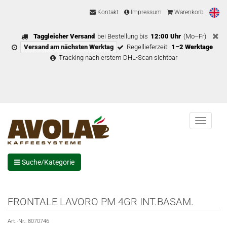
Kontakt
Impressum
Warenkorb
Taggleicher Versand
bei Bestellung bis
12:00 Uhr
(Mo–Fr)
Versand am nächsten Werktag
Regellieferzeit:
1–2 Werktage
Tracking nach erstem DHL-Scan sichtbar
Menu
Suche/Kategorie
FRONTALE LAVORO PM 4GR INT.BASAM.
Art.-Nr.:
8070746