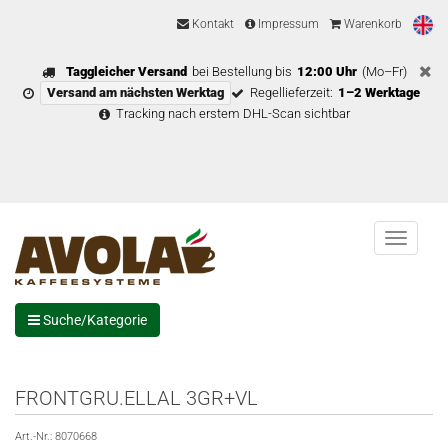
Kontakt
Impressum
Warenkorb
Taggleicher Versand
bei Bestellung bis
12:00 Uhr
(Mo–Fr)
Versand am nächsten Werktag
Regellieferzeit:
1–2 Werktage
Tracking nach erstem DHL-Scan sichtbar
Menu
Suche/Kategorie
FRONTGRU.ELLAL 3GR+VL
Art.-Nr.:
8070668