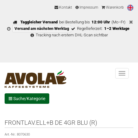
Kontakt
Impressum
Warenkorb
Taggleicher Versand
bei Bestellung bis
12:00 Uhr
(Mo–Fr)
Versand am nächsten Werktag
Regellieferzeit:
1–2 Werktage
Tracking nach erstem DHL-Scan sichtbar
Menu
Suche/Kategorie
FRONTLAV.ELL+B DE 4GR BLU (R)
Art.-Nr.:
8070630