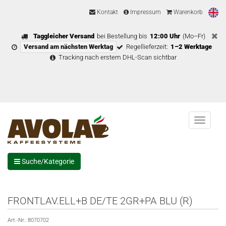
Kontakt
Impressum
Warenkorb
Taggleicher Versand
bei Bestellung bis
12:00 Uhr
(Mo–Fr)
Versand am nächsten Werktag
Regellieferzeit:
1–2 Werktage
Tracking nach erstem DHL-Scan sichtbar
Menu
Suche/Kategorie
FRONTLAV.ELL+B DE/TE 2GR+PA BLU (R)
Art.-Nr.:
8070702