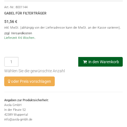
Art.-Nr.:
8001144
GABEL FÜR FILTERTRÄGER
51,56
€
inkl. MwSt. (abhängig von der Lieferadresse kann die MwSt. an der Kasse variieren),
zzgl. Versandkosten
Lieferzeit 4-6 Wochen..
in den Warenkorb
Wählen Sie die gewünschte Anzahl
oder Preis vorschlagen
Angaben zur Produktsicherheit:
Avola GmbH
In der Fleute 52
42389 Wuppertal
info@avola-gmbh.de