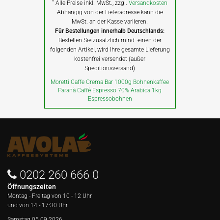
*
Alle Preise inkl. MwSt., zzgl.
Versandkosten
Abhängig von der Lieferadresse kann die
MwSt. an der Kasse variieren.
Für Bestellungen innerhalb Deutschlands:
Bestellen Sie zusätzlich mind. einen der
folgenden Artikel, wird Ihre gesamte Lieferung
kostenfrei versendet (außer
Speditionsversand)
Moretti Caffe Crema Bar 1000g Bohnenkaffee
Paranà Caffè Espresso 70% Arabica 1kg
Espressobohnen
0202 260 666 0
Öffnungszeiten
Montag - Freitag von
10 - 12 Uhr
und von 14 - 17:30 Uhr
Samstag 05.09.2026