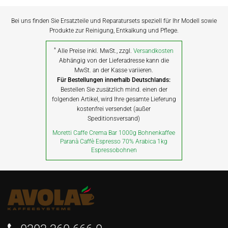
Bei uns finden Sie Ersatzteile und Reparatursets speziell für Ihr Modell sowie
Produkte zur Reinigung, Entkalkung und Pflege.
*
Alle Preise inkl. MwSt., zzgl.
Versandkosten
Abhängig von der Lieferadresse kann die
MwSt. an der Kasse variieren.
Für Bestellungen innerhalb Deutschlands:
Bestellen Sie zusätzlich mind. einen der
folgenden Artikel, wird Ihre gesamte Lieferung
kostenfrei versendet (außer
Speditionsversand)
Moretti Caffe Crema Bar 1000g Bohnenkaffee
Paranà Caffè Espresso 70% Arabica 1kg
Espressobohnen