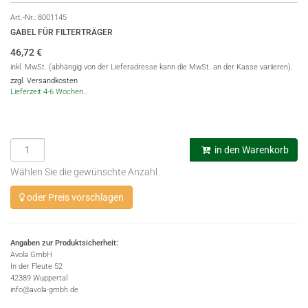
Art.-Nr.:
8001145
GABEL FÜR FILTERTRÄGER
46,72
€
inkl. MwSt. (abhängig von der Lieferadresse kann die MwSt. an der Kasse variieren),
zzgl. Versandkosten
Lieferzeit 4-6 Wochen..
in den Warenkorb
Wählen Sie die gewünschte Anzahl
oder Preis vorschlagen
Angaben zur Produktsicherheit:
Avola GmbH
In der Fleute 52
42389 Wuppertal
info@avola-gmbh.de