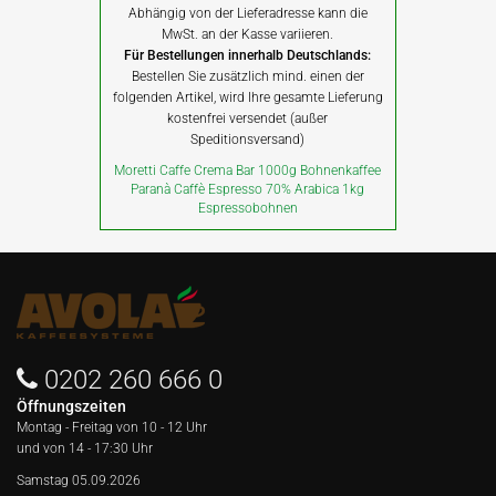
Abhängig von der Lieferadresse kann die
MwSt. an der Kasse variieren.
Für Bestellungen innerhalb Deutschlands:
Bestellen Sie zusätzlich mind. einen der
folgenden Artikel, wird Ihre gesamte Lieferung
kostenfrei versendet (außer
Speditionsversand)
Moretti Caffe Crema Bar 1000g Bohnenkaffee
Paranà Caffè Espresso 70% Arabica 1kg
Espressobohnen
0202 260 666 0
Öffnungszeiten
Montag - Freitag von
10 - 12 Uhr
und von 14 - 17:30 Uhr
Samstag 05.09.2026