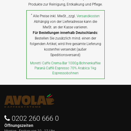
Produkte zur Reinigung, Entkalkung und Pflege.
*
Alle Preise inkl. MwSt., zzgl.
Versandkosten
Abhängig von der Lieferadresse kann die
MwSt. an der Kasse variieren.
Für Bestellungen innerhalb Deutschlands:
Bestellen Sie zusätzlich mind. einen der
folgenden Artikel, wird Ihre gesamte Lieferung
kostenfrei versendet (außer
Speditionsversand)
Moretti Caffe Crema Bar 1000g Bohnenkaffee
Paranà Caffè Espresso 70% Arabica 1kg
Espressobohnen
0202 260 666 0
Öffnungszeiten
Montag - Freitag von
10 - 12 Uhr