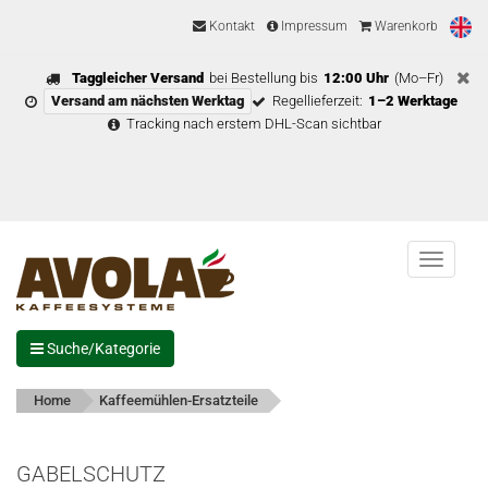
Kontakt
Impressum
Warenkorb
Taggleicher Versand
bei Bestellung bis
12:00 Uhr
(Mo–Fr)
Versand am nächsten Werktag
Regellieferzeit:
1–2 Werktage
Tracking nach erstem DHL-Scan sichtbar
Menu
Suche/Kategorie
Home
Kaffeemühlen-Ersatzteile
GABELSCHUTZ