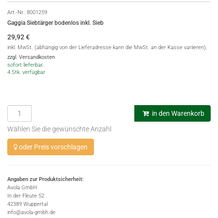
Art.-Nr.:
8001259
Gaggia Siebtärger bodenlos inkl. Sieb
29,92
€
inkl. MwSt. (abhängig von der Lieferadresse kann die MwSt. an der Kasse variieren),
zzgl. Versandkosten
sofort lieferbar,
4 Stk. verfügbar
in den Warenkorb
Wählen Sie die gewünschte Anzahl
oder Preis vorschlagen
Angaben zur Produktsicherheit:
Avola GmbH
In der Fleute 52
42389 Wuppertal
info@avola-gmbh.de