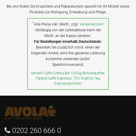
Bei uns finden Sie Ersatzteile und Reparatursets speziell für Ihr Modell sowie
Produkte zur Reinigung, Entkalkung und Pflege.
*
Alle Preise inkl. MwSt., zzgl.
Versandkosten
Abhängig von der Lieferadresse kann die
MwSt. an der Kasse variieren.
Für Bestellungen innerhalb Deutschlands:
Bestellen Sie zusätzlich mind. einen der
folgenden Artikel, wird Ihre gesamte Lieferung
kostenfrei versendet (außer
Speditionsversand)
Moretti Caffe Crema Bar 1000g Bohnenkaffee
Paranà Caffè Espresso 70% Arabica 1kg
Espressobohnen
0202 260 666 0