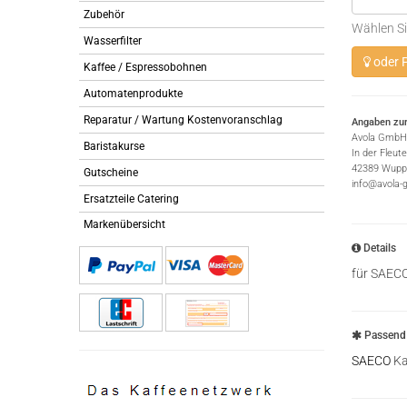
Zubehör
Wählen Si
Wasserfilter
oder P
Kaffee / Espressobohnen
Automatenprodukte
Reparatur / Wartung Kostenvoranschlag
Angaben zur
Avola GmbH
Baristakurse
In der Fleut
42389 Wuppe
Gutscheine
info@avola-
Ersatzteile Catering
Markenübersicht
Details
für SAEC
Passend 
SAECO
Ka