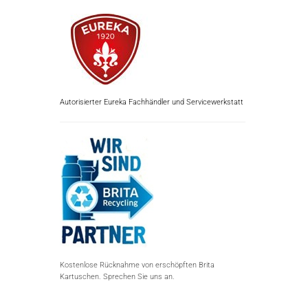
Autorisierter Eureka Fachhändler und Servicewerkstatt
Kostenlose Rücknahme von erschöpften Brita
Kartuschen. Sprechen Sie uns an.