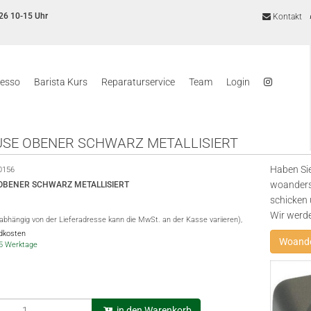
26 10-15 Uhr
Kontakt
resso
Barista Kurs
Reparaturservice
Team
Login
SE OBENER SCHWARZ METALLISIERT
Haben Sie
0156
woanders
OBENER SCHWARZ METALLISIERT
schicken 
Wir werd
(abhängig von der Lieferadresse kann die MwSt. an der Kasse variieren),
ndkosten
Woande
3-5 Werktage
in den Warenkorb