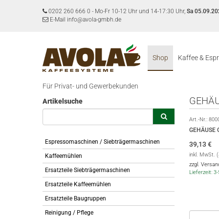
0202 260 666 0
-
Mo-Fr 10-12 Uhr und 14-17:30 Uhr,
Sa 05.09.20
E-Mail info@avola-gmbh.de
Shop
Kaffee & Esp
Für Privat- und Gewerbekunden
GEHÄU
Artikelsuche
Art.-Nr.:
800
GEHÄUSE 
Espressomaschinen / Siebträgermaschinen
39,13
€
inkl. MwSt. 
Kaffeemühlen
zzgl. Versa
Ersatzteile Siebträgermaschinen
Lieferzeit: 
Ersatzteile Kaffeemühlen
Ersatzteile Baugruppen
Reinigung / Pflege