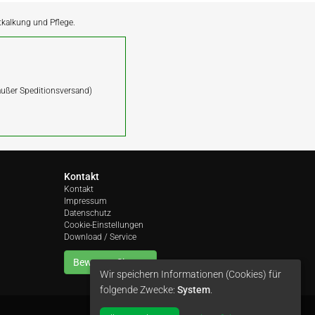
ntkalkung und Pflege.
(außer Speditionsversand)
Kontakt
Kontakt
Impressum
Datenschutz
Cookie-Einstellungen
Download / Service
Bewerten Sie uns
Wir speichern Informationen (Cookies) für
folgende Zwecke:
System
.