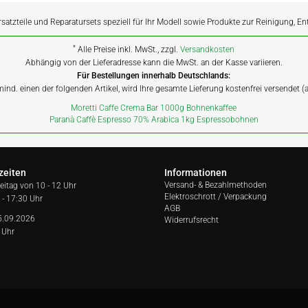
rsatzteile und Reparatursets speziell für Ihr Modell sowie Produkte zur Reinigung, E
*
Alle Preise inkl. MwSt., zzgl.
Versandkosten
Abhängig von der Lieferadresse kann die MwSt. an der Kasse variieren.
Für Bestellungen innerhalb Deutschlands:
 mind. einen der folgenden Artikel, wird Ihre gesamte Lieferung kostenfrei versendet 
Moretti Caffe Crema Bar 1000g Bohnenkaffee
Paranà Caffè Espresso 70% Arabica 1kg Espressobohnen
zeiten
Informationen
Versand- & Bezahlmethoden
reitag von
10 - 12 Uhr
Elektroschrott / Verpackung
 - 17:30 Uhr
AGB
5.09.2026
Widerrufsrecht
 Uhr