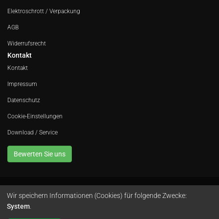
Elektroschrott / Verpackung
AGB
Widerrufsrecht
Kontakt
Kontakt
Impressum
Datenschutz
Cookie-Einstellungen
Download / Service
Bewerten Sie uns
Wir speichern Informationen (Cookies) für folgende Zwecke:
Avola GmbH • In der Fleute 52 • 42389 Wuppertal • Telefon
0202 260 666 0
•
System
.
Instagram