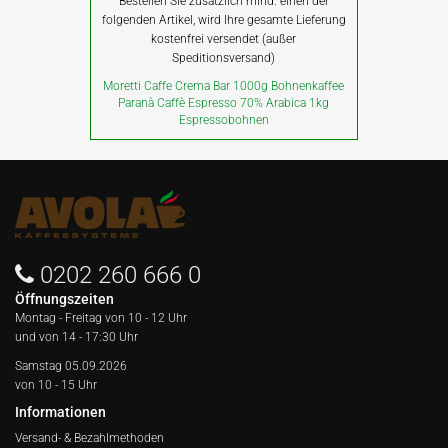
Bestellen Sie zusätzlich mind. einen der
folgenden Artikel, wird Ihre gesamte Lieferung
kostenfrei versendet (außer
Speditionsversand)
Moretti Caffe Crema Bar 1000g Bohnenkaffee
Paranà Caffè Espresso 70% Arabica 1kg
Espressobohnen
0202 260 666 0
Öffnungszeiten
Montag - Freitag von
10 - 12 Uhr
und von 14 - 17:30 Uhr
Samstag 05.09.2026
von 10 - 15 Uhr
Informationen
Versand- & Bezahlmethoden