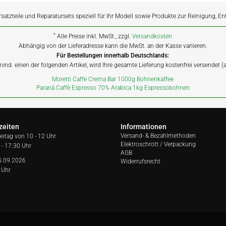
rsatzteile und Reparatursets speziell für Ihr Modell sowie Produkte zur Reinigung, E
*
Alle Preise inkl. MwSt., zzgl.
Versandkosten
Abhängig von der Lieferadresse kann die MwSt. an der Kasse variieren.
Für Bestellungen innerhalb Deutschlands:
 mind. einen der folgenden Artikel, wird Ihre gesamte Lieferung kostenfrei versendet 
Moretti Caffe Crema Bar 1000g Bohnenkaffee
Paranà Caffè Espresso 70% Arabica 1kg Espressobohnen
zeiten
Informationen
Versand- & Bezahlmethoden
reitag von
10 - 12 Uhr
Elektroschrott / Verpackung
 - 17:30 Uhr
AGB
5.09.2026
Widerrufsrecht
 Uhr