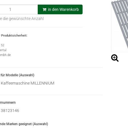
in den Warenkorb
e die gewünschte Anzahl
 Produktsicherheit:
e 52
rtal
gmbh.de
für Modelle (Auswahl)
Kaffeemaschine MILLENNIUM
ernummern
38123146
ende Marken geeignet (Auswahl)