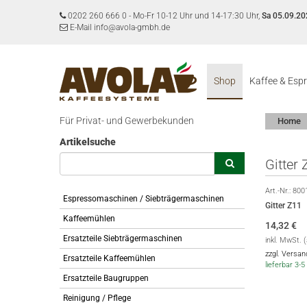
0202 260 666 0
-
Mo-Fr 10-12 Uhr und 14-17:30 Uhr,
Sa 05.09.20
E-Mail info@avola-gmbh.de
Shop
Kaffee & Esp
Für Privat- und Gewerbekunden
Home
Artikelsuche
Gitter 
Art.-Nr.:
800
Espressomaschinen / Siebträgermaschinen
Gitter Z11
Kaffeemühlen
14,32
€
Ersatzteile Siebträgermaschinen
inkl. MwSt. 
zzgl. Versa
Ersatzteile Kaffeemühlen
lieferbar 3
Ersatzteile Baugruppen
Reinigung / Pflege