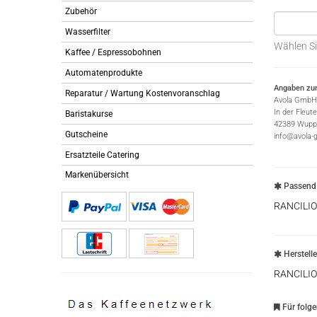
Zubehör
Wasserfilter
Wählen Si
Kaffee / Espressobohnen
Automatenprodukte
Angaben zur
Reparatur / Wartung Kostenvoranschlag
Avola GmbH
In der Fleut
Baristakurse
42389 Wuppe
Gutscheine
info@avola-
Ersatzteile Catering
Markenübersicht
Passend 
RANCILIO
Herstell
RANCILIO
Für folg