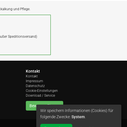
ntkalkung und Pflege.
(außer Speditionsversand)
Kontakt
Kontakt
Impressum
Datenschutz
Cookie-Einstellungen
Download / Service
Bewerten Sie uns
Wir speichern Informationen (Cookies) für
folgende Zwecke:
System
.