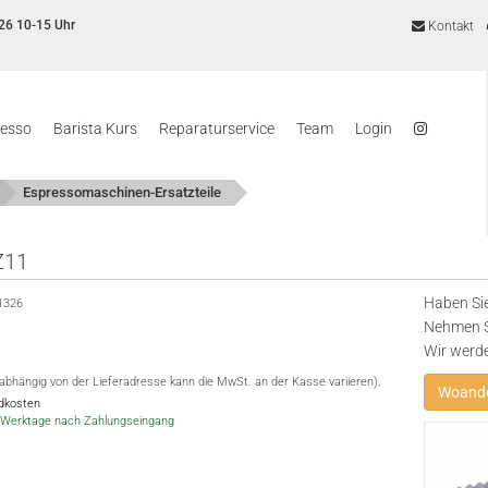
26 10-15 Uhr
Kontakt
resso
Barista Kurs
Reparaturservice
Team
Login
Espressomaschinen-Ersatzteile
Z11
Haben Sie
1326
Nehmen Si
Wir werd
(abhängig von der Lieferadresse kann die MwSt. an der Kasse variieren),
Woande
ndkosten
-5 Werktage nach Zahlungseingang