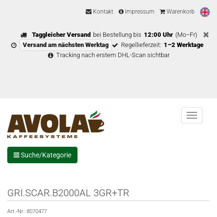
Kontakt
Impressum
Warenkorb
Taggleicher Versand
bei Bestellung bis
12:00 Uhr
(Mo–Fr)
Versand am nächsten Werktag
Regellieferzeit:
1–2 Werktage
Tracking nach erstem DHL-Scan sichtbar
Menu
Suche/Kategorie
GRI.SCAR.B2000AL 3GR+TR
Art.-Nr.:
8070477